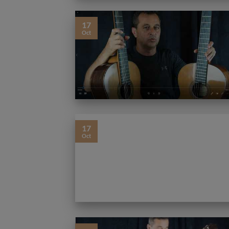
17
Oct
17
Oct