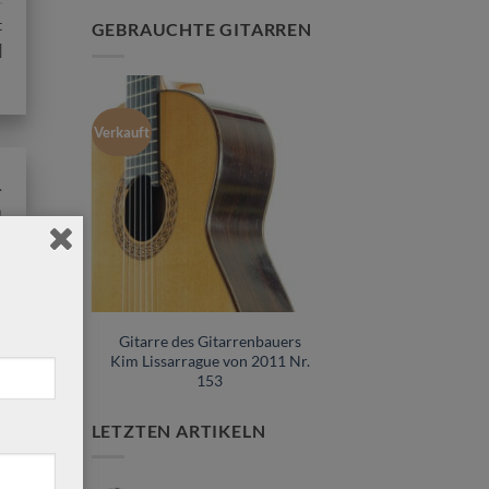
t
GEBRAUCHTE GITARREN
]
r
Verkauft
-
n
n
]
. 115
Gitarre des Gitarrenbauers
Kim Lissarrague von 2011 Nr.
153
LETZTEN ARTIKELN