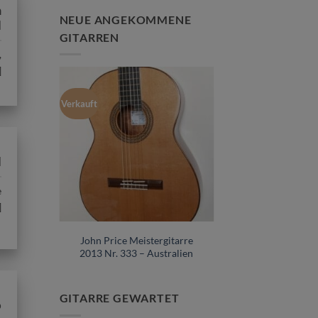
m
NEUE ANGEKOMMENE
d
GITARREN
,
]
Verkauft
d
e
]
gitarre
John Price Meistergitarre
93
2013 Nr. 333 – Australien
GITARRE GEWARTET
o