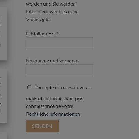
werden und Sie werden
informiert, wenn es neue
d
Videos gibt.
a
E-Mailadresse*
r
]
Nachname und vorname
e
g
J'accepte de recevoir vos e-
d
mails et confirme avoir pris
t
connaissance de votre
]
Rechtliche informationen