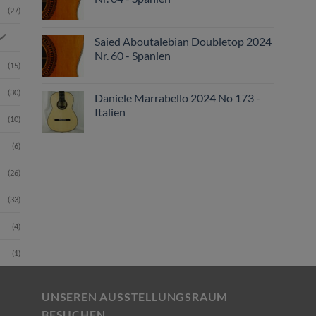
(27)
Saied Aboutalebian Doubletop 2024
Nr. 60 - Spanien
(15)
(30)
Daniele Marrabello 2024 No 173 -
Italien
(10)
(6)
(26)
(33)
(4)
(1)
UNSEREN AUSSTELLUNGSRAUM
BESUCHEN