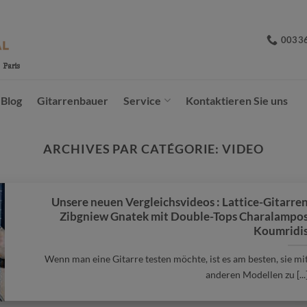
0033
Blog
Gitarrenbauer
Service
Kontaktieren Sie uns
ARCHIVES PAR CATÉGORIE:
VIDEO
Unsere neuen Vergleichsvideos : Lattice-Gitarre
Zibgniew Gnatek mit Double-Tops Charalampo
Koumridi
Wenn man eine Gitarre testen möchte, ist es am besten, sie mi
anderen Modellen zu [...