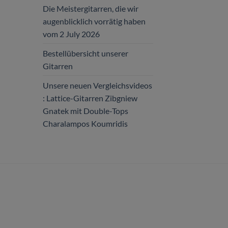
Gitarren
Die Meistergitarren, die wir
Zibgniew
Gnatek
augenblicklich vorrätig haben
mit
vom 2 July 2026
Double-
Tops
Bestellübersicht unserer
Charalampos
Koumridis
Gitarren
Unsere neuen Vergleichsvideos
: Lattice-Gitarren Zibgniew
Gnatek mit Double-Tops
Charalampos Koumridis