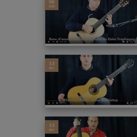
06
Juin
Verkauft
Verkauft
13
Avr
Gitarre des Gitarrenbauers
Stephan Schlemper Ebani
Kim Lissarrague von 2011 Nr.
2008
153
13
Avr