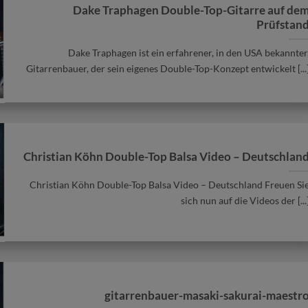
Dake Traphagen Double-Top-Gitarre auf de
Prüfstan
Dake Traphagen ist ein erfahrener, in den USA bekannter
Gitarrenbauer, der sein eigenes Double-Top-Konzept entwickelt [...
Verkauft
Verkauft
Christian Köhn Double-Top Balsa Video – Deutschlan
Christian Köhn Double-Top Balsa Video – Deutschland Freuen Si
sich nun auf die Videos der [...
sta
vicente-carillo-2016-
Keijo Korelin Meister
meistergitarre-herencia
Doubletop Nr. 
gitarrenbauer-masaki-sakurai-maestr