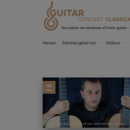
Passer
au
contenu
Neues
Meistergitarren
Videos
08
Nov