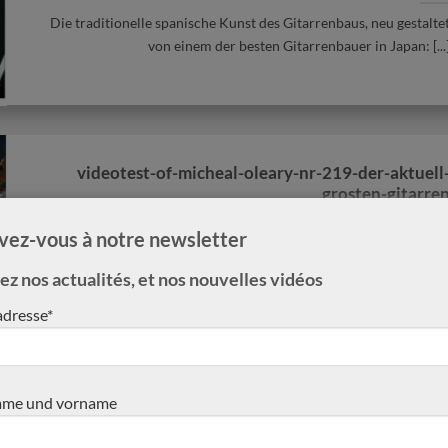
Die traditionelle spanische Kunst des Gitarrenbaus, neu gestalte
von einem der besten Gitarrenbauer in Japan: [...
Verkauft
Verkauft nächstes Oktobe
videotest-of-micheal-oleary-nr-219-der-aktuell
grosten-gitarre
Videotest of Micheal O’Leary Nr. 219 : der aktuell größten Gitarre
ivez-vous à notre newsletter
Es erschien uns eine [...
z nos actualités, et nos nouvelles vidéos
sta
vicente-carillo-2016-
Jeroen Hilhorst Nr
adresse*
meistergitarre-herencia
Meistergitarre
me und vorname