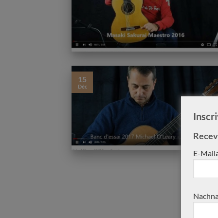
Verkauft
Verkauft
15
Déc
Inscr
Receve
John Price Meistergitarre
Stephan Schlemper Ebani
E-Mail
2013 Nr. 333 – Australien
2008
Nachna