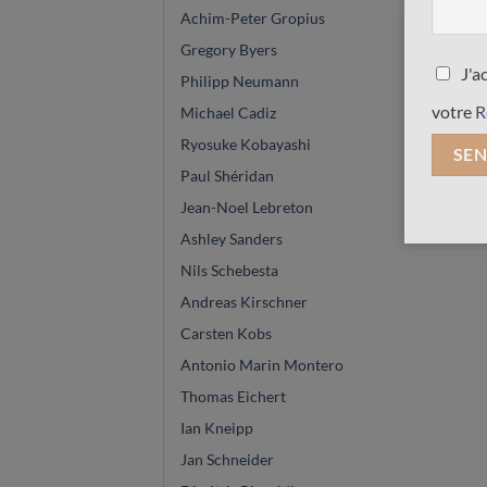
Achim-Peter Gropius
Gregory Byers
J'a
Philipp Neumann
votre
R
Michael Cadiz
Ryosuke Kobayashi
Paul Shéridan
Jean-Noel Lebreton
Ashley Sanders
Nils Schebesta
Andreas Kirschner
Carsten Kobs
Antonio Marin Montero
Thomas Eichert
Ian Kneipp
Jan Schneider