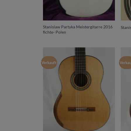
Stanislaw Partyka Meistergitarre 2016
Stani
fichte- Polen
Verkauft
Verkau