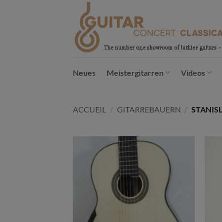
Passer
au
contenu
Neues
Meistergitarren
Videos
ACCUEIL
/
GITARREBAUERN
/
STANIS