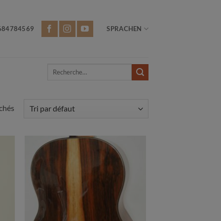
684784569
SPRACHEN
Recherche
pour :
ichés