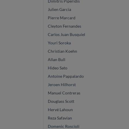
Dimitris Piperidis
Julien Garcia
Pierre Marcard
Cleyton Fernandes
Carlos Juan Busquiel
Youri Soroka
Christian Koehn
Allan Bull
Hideo Sato
Antoine Pappalardo
Jeroen Hilhorst
Manuel Contreras
Douglass Scott
Hervé Lahoun
Reza Safavian
Domenic Roscioli