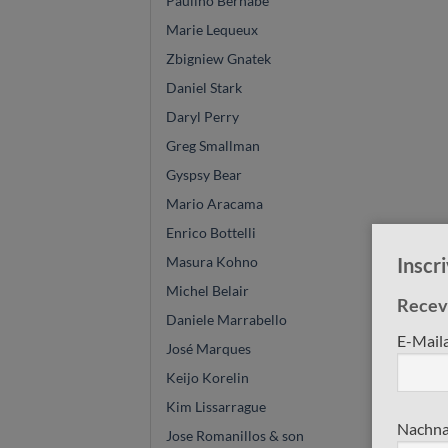
Paulino Bernabé
Marie Lequeux
Zbigniew Gnatek
Daniel Stark
Daryl Perry
Greg Smallman
Gyspsy Bear
Mario Aracama
Enrico Bottelli
Masura Kohno
Inscr
Michel Belair
Receve
Daniele Marrabello
E-Mail
José Marques
Keijo Korelin
Kim Lissarrague
Nachna
Jose Romanillos & son