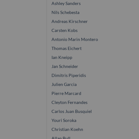
Ashley Sanders
Nils Schebesta
Andreas Kirschner
Carsten Kobs
Antonio Marin Montero
Thomas Eichert
Ian Kneipp
Jan Schneider
Dimitris Piperidis
Julien Garcia
Pierre Marcard
Cleyton Fernandes
Carlos Juan Busquiel
Youri Soroka
Christian Koehn
Allan Bull