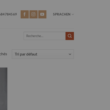
684784569
SPRACHEN
Recherche
pour :
ichés