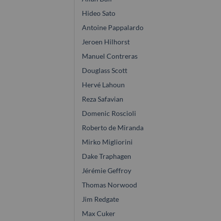
Hideo Sato
Antoine Pappalardo
Jeroen Hilhorst
Manuel Contreras
Douglass Scott
Hervé Lahoun
Reza Safavian
Domenic Roscioli
Roberto de Miranda
Mirko Migliorini
Dake Traphagen
Jérémie Geffroy
Thomas Norwood
Jim Redgate
Max Cuker