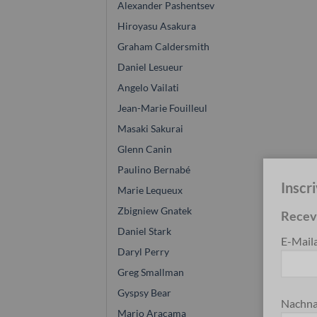
Alexander Pashentsev
Hiroyasu Asakura
Graham Caldersmith
Daniel Lesueur
Angelo Vailati
Jean-Marie Fouilleul
Masaki Sakurai
Glenn Canin
Paulino Bernabé
Inscr
Marie Lequeux
Zbigniew Gnatek
Receve
Daniel Stark
E-Mail
Daryl Perry
Greg Smallman
Gyspsy Bear
Nachna
Mario Aracama