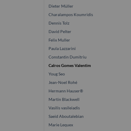
Dieter Müller
Charalampos Koumridis
Dennis Tolz
David Pelter
Felix Muller
Paula Lazzarini
Constantin Dumitriu
Calros Gomes Valentim
Youg Seo
Jean-Noel Rohé
Hermann Hauser®
Martin Blackwell
Vasilis vasileiadis
Saeid Aboutalebian
Marie Lequex