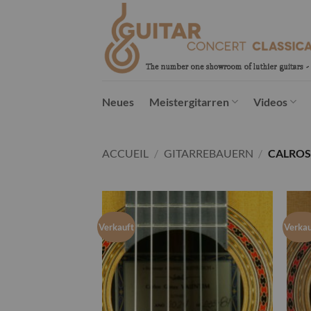
Passer
au
contenu
Neues
Meistergitarren
Videos
ACCUEIL
/
GITARREBAUERN
/
CALROS
Verkauft
Verkau