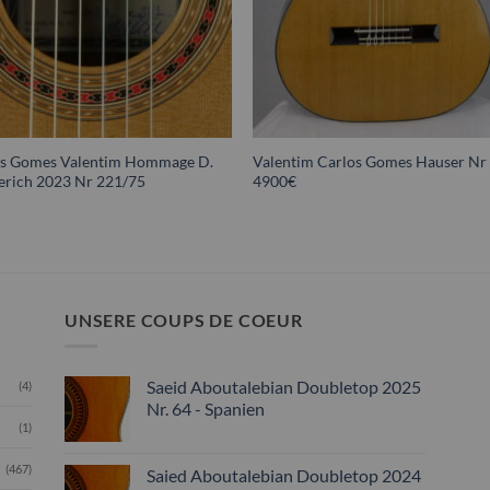
os Gomes Valentim Hommage D.
Valentim Carlos Gomes Hauser Nr
erich 2023 Nr 221/75
4900€
UNSERE COUPS DE COEUR
Saeid Aboutalebian Doubletop 2025
(4)
Nr. 64 - Spanien
(1)
(467)
Saied Aboutalebian Doubletop 2024