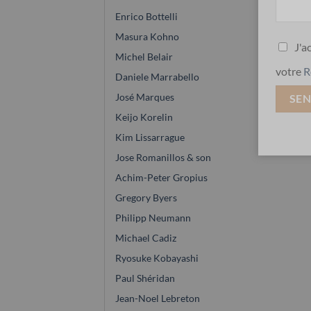
Enrico Bottelli
Masura Kohno
J'a
Michel Belair
votre
R
Daniele Marrabello
José Marques
Keijo Korelin
Kim Lissarrague
Jose Romanillos & son
Achim-Peter Gropius
Gregory Byers
Philipp Neumann
Michael Cadiz
Ryosuke Kobayashi
Paul Shéridan
Jean-Noel Lebreton