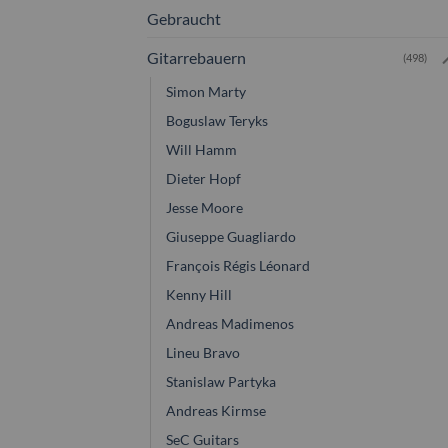
Gebraucht
Gitarrebauern
(498)
Simon Marty
Boguslaw Teryks
Will Hamm
Dieter Hopf
Jesse Moore
Giuseppe Guagliardo
François Régis Léonard
Kenny Hill
Andreas Madimenos
Lineu Bravo
Stanislaw Partyka
Andreas Kirmse
SeC Guitars