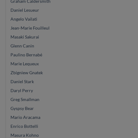
Graham Caldersmith
Daniel Lesueur
Angelo Vailati
Jean-Marie Fouilleul
Masaki Sakurai
Glenn Canin
Paulino Bernabé
Marie Lequeux
Zbigniew Gnatek
Daniel Stark
Daryl Perry
Greg Smallman
Gyspsy Bear
Mario Aracama
Enrico Bottelli
Masura Kohno