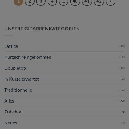
1
2
3
4
…
40
41
42
UNSERE GITARRENKATEGORIEN
Lattice
(15)
Kürzlich reingekommen
(30)
Doubletop
(10)
in Kürze erwartet
(6)
Traditionnelle
(26)
Alles
(33)
Zubehör
(4)
Neues
(1)