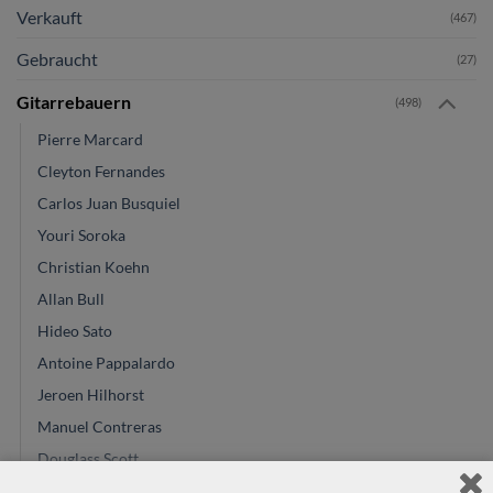
Verkauft
(467)
Gebraucht
(27)
Gitarrebauern
(498)
Pierre Marcard
Cleyton Fernandes
Carlos Juan Busquiel
Youri Soroka
Christian Koehn
Allan Bull
Hideo Sato
Antoine Pappalardo
Jeroen Hilhorst
Manuel Contreras
Douglass Scott
Hervé Lahoun