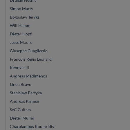
Dragan Neshic
Simon Marty
Boguslaw Teryks
Will Hamm
Dieter Hopf
Jesse Moore
Giuseppe Guagliardo
François Régis Léonard
Kenny Hill
Andreas Madimenos
Lineu Bravo
Stanislaw Partyka
Andreas Kirmse
SeC Guitars
Dieter Müller
Charalampos Koumridis