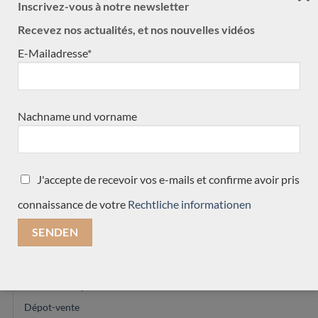
Inscrivez-vous à notre newsletter
Reza Safavian
Recevez nos actualités, et nos nouvelles vidéos
Domenic Roscioli
E-Mailadresse*
Roberto de Miranda
Mirko Migliorini
Dake Traphagen
Nachname und vorname
Jérémie Geffroy
Thomas Norwood
Jim Redgate
J'accepte de recevoir vos e-mails et confirme avoir pris
Max Cuker
connaissance de votre
Rechtliche informationen
Rinaldo Vacca
Peter Oberg
Robin Moyes
Richard E Brune
Dan Kellaway
Dépot-vente