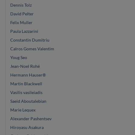
Dennis Tolz
David Pelter
Felix Muller
Paula Lazzarini
Constantin Dumitriu
Calros Gomes Valentim
Youg Seo
Jean-Noel Rohé
Hermann Hauser®
Martin Blackwell
Vasilis vasileiadis
Saeid Aboutalebian
Marie Lequex
Alexander Pashentsev
Hiroyasu Asakura