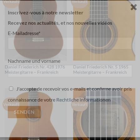
Verkauft
Verkauft
Inscrivez-vous à notre newsletter
Recevez nos actualités, et nos nouvelles vidéos
E-Mailadresse*
Nachname und vorname
Daniel Friederich Nr. 428 1976
Daniel Friederich Nr. 5 1965
Meistergitarre – Frankreich
Meistergitarre – Frankreich
J'accepte de recevoir vos e-mails et confirme avoir pris
connaissance de votre
Rechtliche informationen
Verkauft
Verkauft