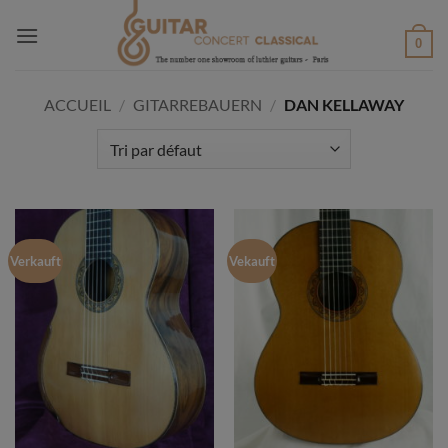
Passer
au
0
contenu
ACCUEIL
/
GITARREBAUERN
/
DAN KELLAWAY
Verkauft
Vekauft