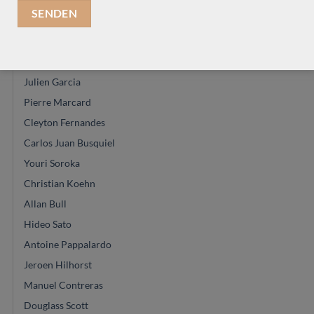
Thomas Eichert
Ian Kneipp
Jan Schneider
Dimitris Piperidis
Julien Garcia
Pierre Marcard
Cleyton Fernandes
Carlos Juan Busquiel
Youri Soroka
Christian Koehn
Allan Bull
Hideo Sato
Antoine Pappalardo
Jeroen Hilhorst
Manuel Contreras
Douglass Scott