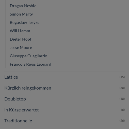
Dragan Neshic
Simon Marty
Boguslaw Teryks
Will Hamm
Dieter Hopf
Jesse Moore
Giuseppe Guagliardo
François Régis Léonard
Lattice
(15)
Kürzlich reingekommen
(30)
Doubletop
(10)
in Kürze erwartet
(6)
Traditionnelle
(26)