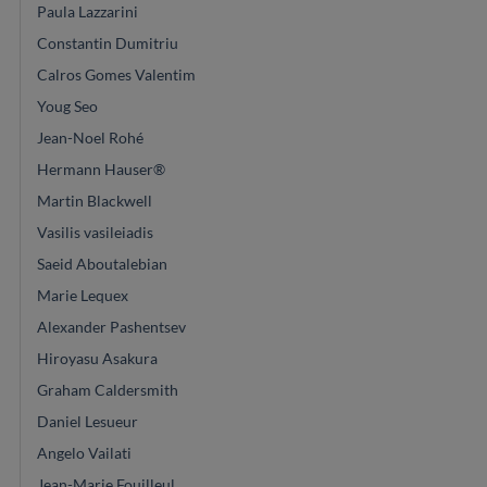
Paula Lazzarini
Constantin Dumitriu
Calros Gomes Valentim
Youg Seo
Jean-Noel Rohé
Hermann Hauser®
Martin Blackwell
Vasilis vasileiadis
Saeid Aboutalebian
Marie Lequex
Alexander Pashentsev
Hiroyasu Asakura
Graham Caldersmith
Daniel Lesueur
Angelo Vailati
Jean-Marie Fouilleul