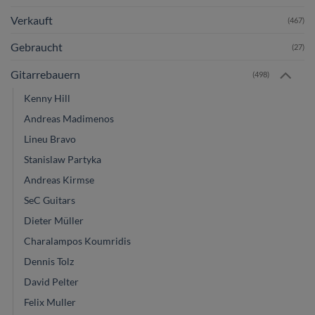
Verkauft
(467)
Gebraucht
(27)
Gitarrebauern
(498)
Kenny Hill
Andreas Madimenos
Lineu Bravo
Stanislaw Partyka
Andreas Kirmse
SeC Guitars
Dieter Müller
Charalampos Koumridis
Dennis Tolz
David Pelter
Felix Muller