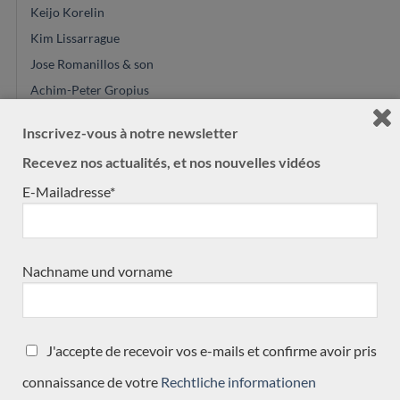
Keijo Korelin
Kim Lissarrague
Jose Romanillos & son
Achim-Peter Gropius
Gregory Byers
Inscrivez-vous à notre newsletter
Philipp Neumann
Recevez nos actualités, et nos nouvelles vidéos
Michael Cadiz
E-Mailadresse*
Ryosuke Kobayashi
Paul Shéridan
Jean-Noel Lebreton
Nachname und vorname
Ashley Sanders
Nils Schebesta
Andreas Kirschner
Carsten Kobs
J'accepte de recevoir vos e-mails et confirme avoir pris
Antonio Marin Montero
connaissance de votre
Rechtliche informationen