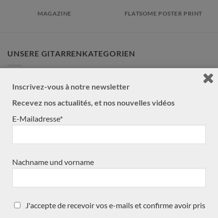
MAGAZINE
FLATSOME POSTER PRINT
UNSERE GITARRENKATEGORIEN
Lattice
(15)
Inscrivez-vous à notre newsletter
Kürzlich reingekommen
Recevez nos actualités, et nos nouvelles vidéos
(30)
E-Mailadresse*
Doubletop
(10)
in Kürze erwartet
(6)
Traditionnelle
(26)
Nachname und vorname
Alles
(33)
Zubehör
(4)
J'accepte de recevoir vos e-mails et confirme avoir pris
Neues
(1)