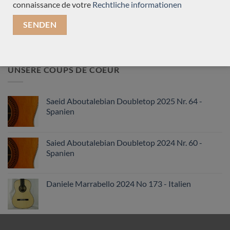
connaissance de votre
Rechtliche informationen
Verkauft
(467)
Gebraucht
(27)
Gitarrebauern
(498)
UNSERE COUPS DE COEUR
Saeid Aboutalebian Doubletop 2025 Nr. 64 -
Spanien
Saied Aboutalebian Doubletop 2024 Nr. 60 -
Spanien
Daniele Marrabello 2024 No 173 - Italien