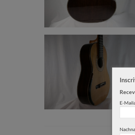
Inscr
Receve
E-Mail
Nachna