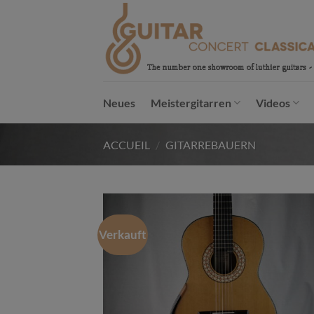
Passer
au
contenu
Neues
Meistergitarren
Videos
ACCUEIL
/
GITARREBAUERN
Verkauft