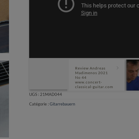
Review Andreas
Madimenos 2021
No 44
www.concert-
classical-guitar.com
UGS :
21MAD044
Catégorie :
Gitarrebauern