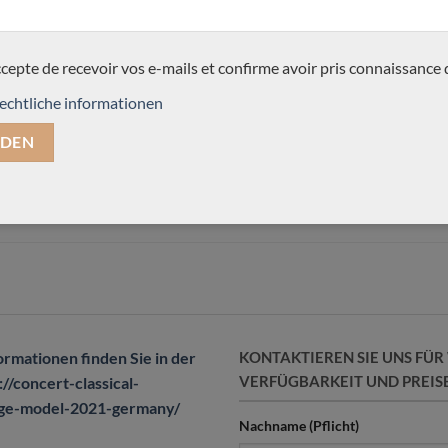
ccepte de recevoir vos e-mails et confirme avoir pris connaissance 
echtliche informationen
ormationen finden Sie in der
KONTAKTIEREN SIE UNS FÜ
VERFÜGBARKEIT UND PREIS
://concert-classical-
tige-model-2021-germany/
Nachname (Pflicht)