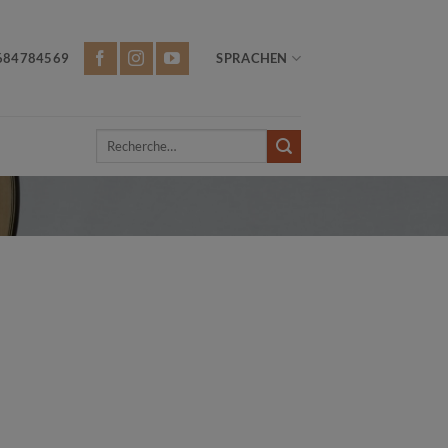
684784569
SPRACHEN
Recherche
pour :