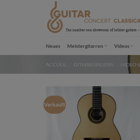
Passer
au
contenu
Neues
Meistergitarren
Videos
ACCUEIL
/
GITARREBAUERN
/
HIDEO 
Verkauft