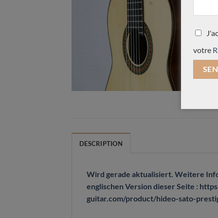
J'a
votre
R
DESCRIPTION
Wird gerade aktualisiert. Weitere Inf
englischen Version dieser Seite : https
guitar.com/product/hideo-sato-pres