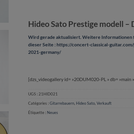
Hideo Sato Prestige modell –
Wird gerade aktualisiert. Weitere Informationen f
dieser Seite : https://concert-classical-guitar.c
2021-germany/
[dzs_videogallery id= »20DUM020-PL » db= »main »
UGS :
21HID021
Catégories :
Gitarrebauern
,
Hideo Sato
,
Verkauft
Étiquette :
Neues