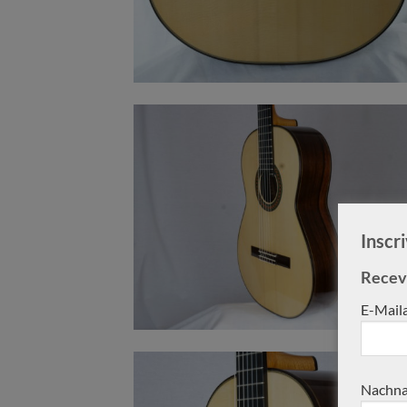
Inscr
Receve
E-Mail
Nachna