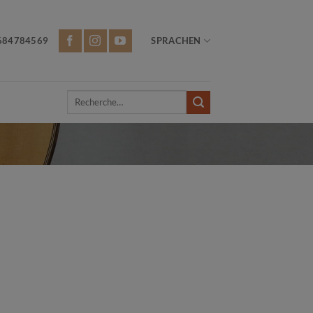
684784569
SPRACHEN
Recherche
pour :