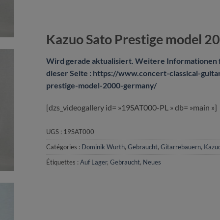
Kazuo Sato Prestige model 20
Wird gerade aktualisiert. Weitere Informationen f
dieser Seite : https://www.concert-classical-guit
prestige-model-2000-germany/
[dzs_videogallery id= »19SAT000-PL » db= »main »]
UGS :
19SAT000
Catégories :
Dominik Wurth
,
Gebraucht
,
Gitarrebauern
,
Kazuo
Étiquettes :
Auf Lager
,
Gebraucht
,
Neues