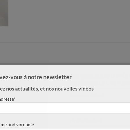
ormationen finden Sie in der
KONTAKTIEREN SIE UNS FÜ
ivez-vous à notre newsletter
VERFÜGBARKEIT UND PREIS
://www.concert-classical-
z nos actualités, et nos nouvelles vidéos
rth-antonio-torres/
Nachname (Pflicht)
adresse*
Vorname (Pflicht)
me und vorname