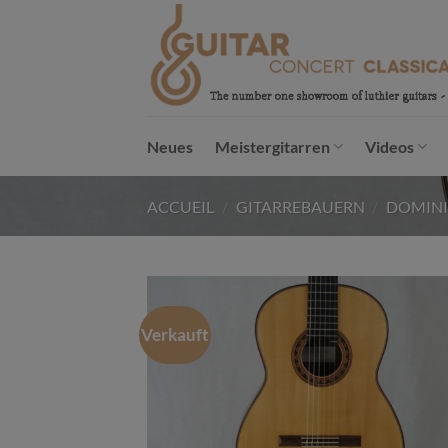
Passer
au
contenu
Neues
Meistergitarren
Videos
ACCUEIL
/
GITARREBAUERN
/
DOMIN
Verkauft