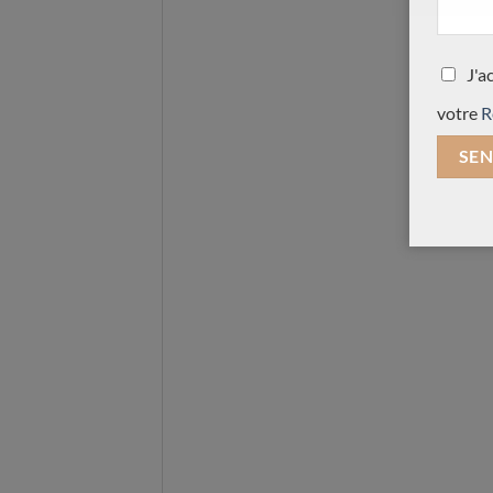
J'a
votre
R