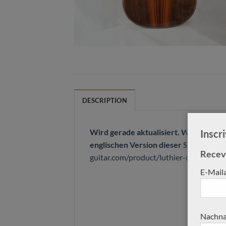
DESCRIPTION
Wird gerade aktualisiert. Weitere Inf
Inscr
englischen Version dieser Seite :
https
Receve
guitar.com/product/luthier-dominik-wu
E-Mail
Nachna