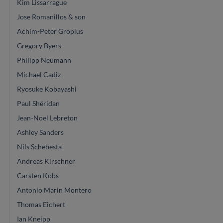
Kim Lissarrague
Jose Romanillos & son
Achim-Peter Gropius
Gregory Byers
Philipp Neumann
Michael Cadiz
Ryosuke Kobayashi
Paul Shéridan
Jean-Noel Lebreton
Ashley Sanders
Nils Schebesta
Andreas Kirschner
Carsten Kobs
Antonio Marin Montero
Thomas Eichert
Ian Kneipp