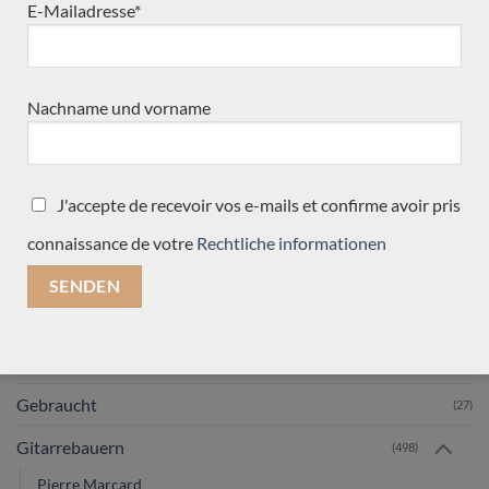
E-Mailadresse*
Lattice
(15)
Kürzlich reingekommen
(30)
Nachname und vorname
Doubletop
(10)
in Kürze erwartet
(6)
Traditionnelle
(26)
J'accepte de recevoir vos e-mails et confirme avoir pris
Alles
(33)
connaissance de votre
Rechtliche informationen
Zubehör
(4)
Neues
(1)
Verkauft
(467)
Gebraucht
(27)
Gitarrebauern
(498)
Pierre Marcard