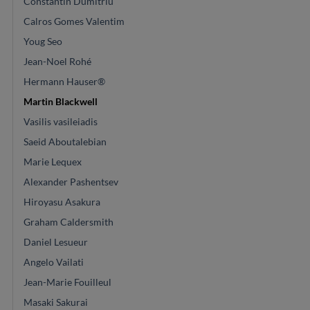
Constantin Dumitriu
Calros Gomes Valentim
Youg Seo
Jean-Noel Rohé
Hermann Hauser®
Martin Blackwell
Vasilis vasileiadis
Saeid Aboutalebian
Marie Lequex
Alexander Pashentsev
Hiroyasu Asakura
Graham Caldersmith
Daniel Lesueur
Angelo Vailati
Jean-Marie Fouilleul
Masaki Sakurai