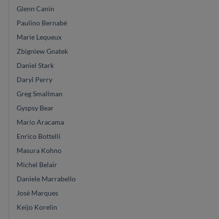
Glenn Canin
Paulino Bernabé
Marie Lequeux
Zbigniew Gnatek
Daniel Stark
Daryl Perry
Greg Smallman
Gyspsy Bear
Mario Aracama
Enrico Bottelli
Masura Kohno
Michel Belair
Daniele Marrabello
José Marques
Keijo Korelin