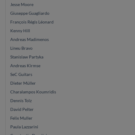
Jesse Moore
Giuseppe Guagliardo
François Régis Léonard
Kenny Hill
Andreas Madimenos
Lineu Bravo
Stanislaw Partyka
Andreas Kirmse
SeC Guitars
Dieter Müller
Charalampos Koumridis
Dennis Tolz
David Pelter
Felix Muller
Paula Lazzarini