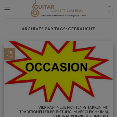
Passer
au
0
contenu
ARCHIVES PAR TAGS:
GEBRAUCHT
28
Août
VIER FAST NEUE FICHTEN-GITARREN MIT
TRADITIONELLER BELEISTUNG IM VERGLEICH : IMAI,
SAKURAI, RODRIGUEZ UND HILL