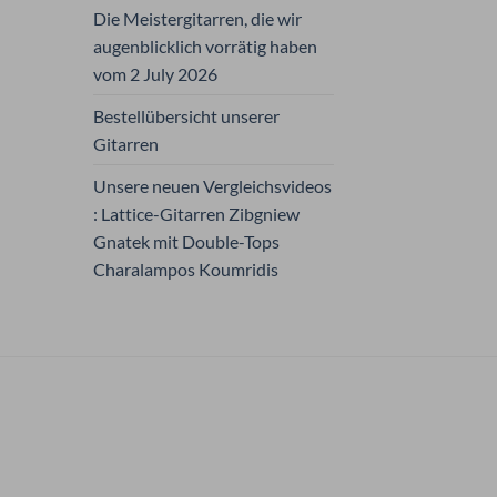
Gitarren
Die Meistergitarren, die wir
Zibgniew
Gnatek
augenblicklich vorrätig haben
mit
vom 2 July 2026
Double-
Tops
Bestellübersicht unserer
Charalampos
Koumridis
Gitarren
Unsere neuen Vergleichsvideos
: Lattice-Gitarren Zibgniew
Gnatek mit Double-Tops
Charalampos Koumridis