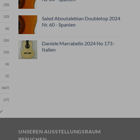
(30)
(10)
Saied Aboutalebian Doubletop 2024
Nr. 60 - Spanien
(6)
(26)
Daniele Marrabello 2024 No 173 -
Italien
(33)
(4)
(1)
(467)
(27)
UNSEREN AUSSTELLUNGSRAUM
BESUCHEN