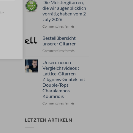
Die Meistergitarren,
die wir augenblicklich
de
vorrätig haben vom 2
July 2026
sur
Commentaires fermés
Die
Meistergitarren,
Bestellübersicht
die
unserer Gitarren
wir
sur
Commentaires fermés
augenblicklich
Bestellübersicht
vorrätig
unserer
Unsere neuen
haben
Gitarren
vom
Vergleichsvideos :
2
Lattice-Gitarren
July
Zibgniew Gnatek mit
2026
Double-Tops
Charalampos
Koumridis
sur
Commentaires fermés
Unsere
neuen
Vergleichsvideos
LETZTEN ARTIKELN
:
Lattice-