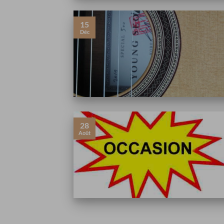
15
Déc
28
Août