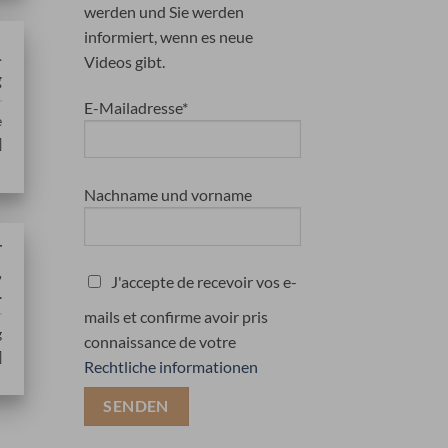
werden und Sie werden
informiert, wenn es neue
-
Videos gibt.
g
E-Mailadresse*
e
]
Nachname und vorname
T
,
J'accepte de recevoir vos e-
L
mails et confirme avoir pris
g
connaissance de votre
]
Rechtliche informationen