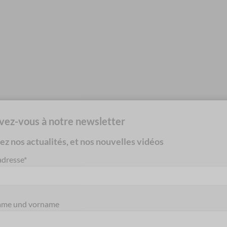
Verkauft
Verkauft nächstes Oktobe
ivez-vous à notre newsletter
z nos actualités, et nos nouvelles vidéos
sta
vicente-carillo-2016-
Jeroen Hilhorst Nr
adresse*
meistergitarre-herencia
Meistergitarre
me und vorname