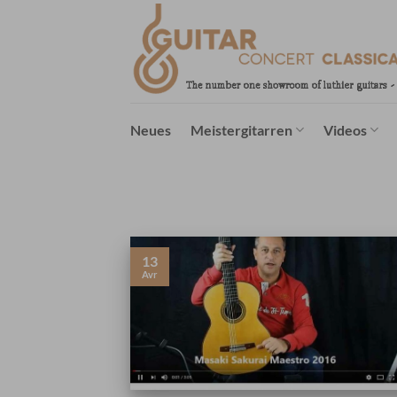
Passer
au
contenu
Neues
Meistergitarren
Videos
13
Avr