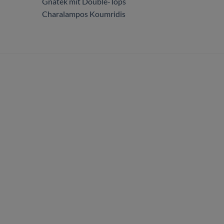
Gnatek mit Double-Tops
Charalampos Koumridis