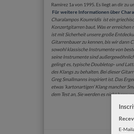
Ramirez 1a von 1995. Es liegt an dir zu ur
Für weitere Informationen über Chara
Charalampos Koumridis ist ein griechisc
Konzertgitarren baut. Was er erreichen
ist mit Sicherheit unsere große Entdecku
Gitarre des Gitarrenbauers
Stephan Schlemper Ebani
Gitarrenbauer zu kennen, bis wir dann 
Kim Lissarrague von 2011 Nr.
2008
153
sowohl klassische Instrumente von bester
seine Instrumente sind außergewöhnlich 
gelingt es, typische Doubletop- und Latt
des Klangs zu behalten. Bei dieser Gitarr
Greg Smallmanns inspiriert ist. Das Erg
etwas ‘kartonartigen’ Klang mancher Sma
dem Test an, Sie werden es nicht bereuen
Inscr
Verkauft
Verkauft
Receve
E-Mail