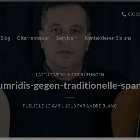
0033
Blog
Gitarrenbauer
Service
Kontaktieren Sie uns
LATTICE
,
VERGLEICHPRÜFUNGEN
mridis-gegen-traditionelle-span
PUBLIÉ LE
15 AVRIL 2018
PAR
ANDRÉ BLANC