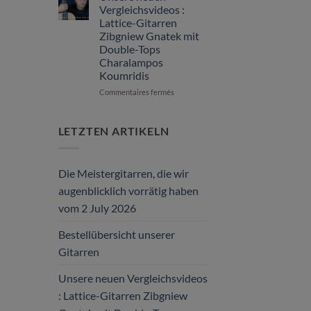
Gitarren
vom
Vergleichsvideos :
2
Lattice-Gitarren
July
Zibgniew Gnatek mit
2026
Double-Tops
Charalampos
Koumridis
sur
Commentaires fermés
Unsere
neuen
Vergleichsvideos
LETZTEN ARTIKELN
:
Lattice-
Gitarren
Die Meistergitarren, die wir
Zibgniew
Gnatek
augenblicklich vorrätig haben
mit
vom 2 July 2026
Double-
Tops
Bestellübersicht unserer
Charalampos
Koumridis
Gitarren
Unsere neuen Vergleichsvideos
: Lattice-Gitarren Zibgniew