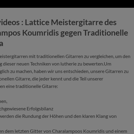
deos : Lattice Meistergitarre des
mpos Koumridis gegen Traditionelle
a
istergitarren mit traditionellen Gitarren zu vergleichen, um den
g dieser neuen Techniken von lutherie zu bewerten.Um
glich zu machen, haben wir uns entschieden, unsere Gitarren zu
onellen Gitarre, die jeder kennt und die Teil unserer
n eine traditionelle Gitarre:
nen,
achgewiesene Erfolgsbilanz
Verkauft
Verkauft
s werden die Rundung der Höhen und den klaren Klang von
chen dem letzten Gitter von Charalampoos Koumridis und einem