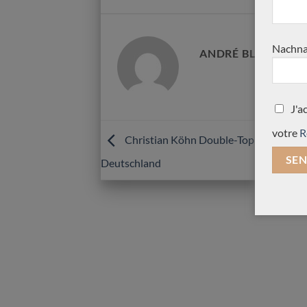
Nachna
ANDRÉ BLANC
John Price Meistergitarre
Stephan Schlemper Ebani
2013 Nr. 333 – Australien
2008
J'a
votre
R
Christian Köhn Double-Top Balsa Vide
Deutschland