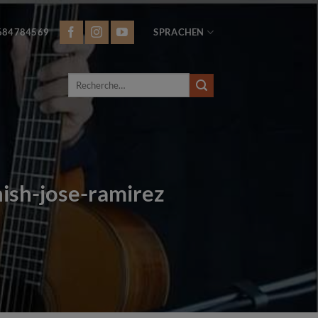
684784569
SPRACHEN
Recherche
pour :
ish-jose-ramirez