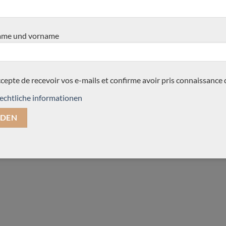
This entry was posted in
Lattice
,
Vergleichprüfungen
. Bookmark the
permalin
me und vorname
sta
vicente-carillo-2016-
Jeroen Hilhorst Nr
meistergitarre-herencia
Meistergitarre
ccepte de recevoir vos e-mails et confirme avoir pris connaissance 
echtliche informationen
o –
martin-blackwell-jose-ramirez-1a