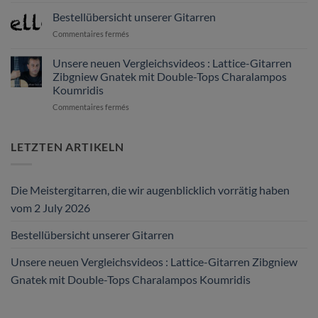
Die
Meistergitarren,
Bestellübersicht unserer Gitarren
die
sur
Commentaires fermés
wir
Bestellübersicht
augenblicklich
unserer
Unsere neuen Vergleichsvideos : Lattice-Gitarren
vorrätig
Gitarren
haben
Zibgniew Gnatek mit Double-Tops Charalampos
vom
Koumridis
2
sur
Commentaires fermés
July
Unsere
2026
neuen
Vergleichsvideos
LETZTEN ARTIKELN
:
Lattice-
Gitarren
Die Meistergitarren, die wir augenblicklich vorrätig haben
Zibgniew
Gnatek
vom 2 July 2026
mit
Double-
Bestellübersicht unserer Gitarren
Tops
Charalampos
Unsere neuen Vergleichsvideos : Lattice-Gitarren Zibgniew
Koumridis
Gnatek mit Double-Tops Charalampos Koumridis