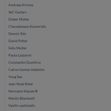
Andreas Kirmse
SeC Guitars
Dieter Müller
Charalampos Koumridis
Dennis Tolz
David Pelter
Felix Muller
Paula Lazzarini
Constantin Dumitriu
Calros Gomes Valentim
Youg Seo
Jean-Noel Rohé
Hermann Hauser®
Martin Blackwell
Vasilis vasileiadis