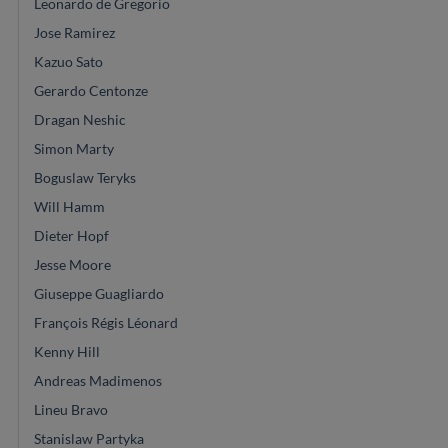
Leonardo de Gregorio
Jose Ramirez
Kazuo Sato
Gerardo Centonze
Dragan Neshic
Simon Marty
Boguslaw Teryks
Will Hamm
Dieter Hopf
Jesse Moore
Giuseppe Guagliardo
François Régis Léonard
Kenny Hill
Andreas Madimenos
Lineu Bravo
Stanislaw Partyka