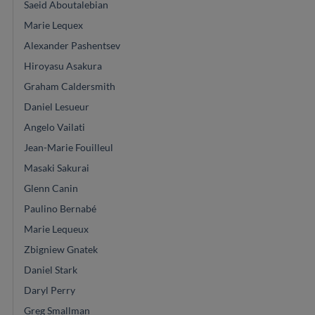
Saeid Aboutalebian
Marie Lequex
Alexander Pashentsev
Hiroyasu Asakura
Graham Caldersmith
Daniel Lesueur
Angelo Vailati
Jean-Marie Fouilleul
Masaki Sakurai
Glenn Canin
Paulino Bernabé
Marie Lequeux
Zbigniew Gnatek
Daniel Stark
Daryl Perry
Greg Smallman