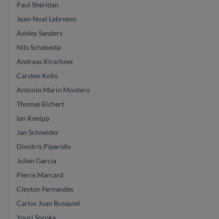
Paul Shéridan
Jean-Noel Lebreton
Ashley Sanders
Nils Schebesta
Andreas Kirschner
Carsten Kobs
Antonio Marin Montero
Thomas Eichert
Ian Kneipp
Jan Schneider
Dimitris Piperidis
Julien Garcia
Pierre Marcard
Cleyton Fernandes
Carlos Juan Busquiel
Youri Soroka