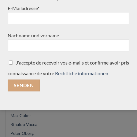
E-Mailadresse*
Jeroen Hilhorst
Manuel Contreras
Douglass Scott
Nachname und vorname
Hervé Lahoun
Reza Safavian
Domenic Roscioli
Roberto de Miranda
J'accepte de recevoir vos e-mails et confirme avoir pris
Mirko Migliorini
connaissance de votre
Rechtliche informationen
Dake Traphagen
Jérémie Geffroy
Thomas Norwood
Jim Redgate
Max Cuker
Rinaldo Vacca
Peter Oberg