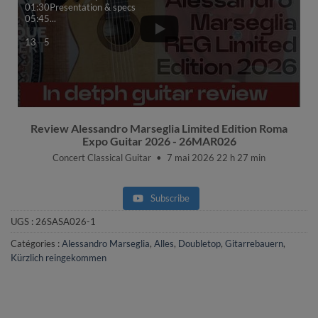
01:30Presentation & specs
05:45
...
13
5
Review Alessandro Marseglia Limited Edition Roma
Expo Guitar 2026 - 26MAR026
Concert Classical Guitar
7 mai 2026 22 h 27 min
Subscribe
UGS :
26SASA026-1
Catégories :
Alessandro Marseglia
,
Alles
,
Doubletop
,
Gitarrebauern
,
Kürzlich reingekommen