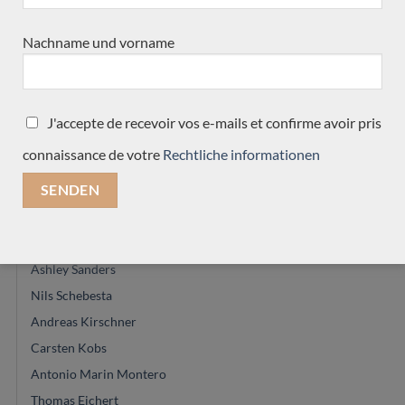
Keijo Korelin
Kim Lissarrague
Nachname und vorname
Jose Romanillos & son
Achim-Peter Gropius
Gregory Byers
J'accepte de recevoir vos e-mails et confirme avoir pris
Philipp Neumann
connaissance de votre
Rechtliche informationen
Michael Cadiz
Ryosuke Kobayashi
Paul Shéridan
Jean-Noel Lebreton
Ashley Sanders
Nils Schebesta
Andreas Kirschner
Carsten Kobs
Antonio Marin Montero
Thomas Eichert