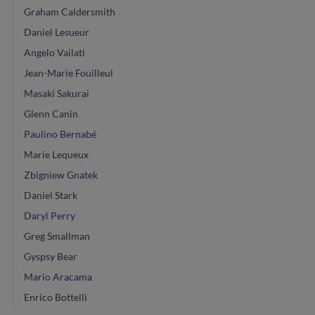
Graham Caldersmith
Daniel Lesueur
Angelo Vailati
Jean-Marie Fouilleul
Masaki Sakurai
Glenn Canin
Paulino Bernabé
Marie Lequeux
Zbigniew Gnatek
Daniel Stark
Daryl Perry
Greg Smallman
Gyspsy Bear
Mario Aracama
Enrico Bottelli