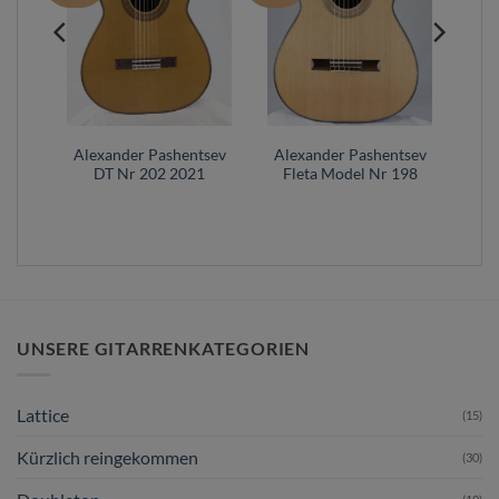
tsev
Alexander Pashentsev
Alexander Pashentsev
 –
DT Nr 202 2021
Fleta Model Nr 198
alsa
UNSERE GITARRENKATEGORIEN
Lattice
(15)
Kürzlich reingekommen
(30)