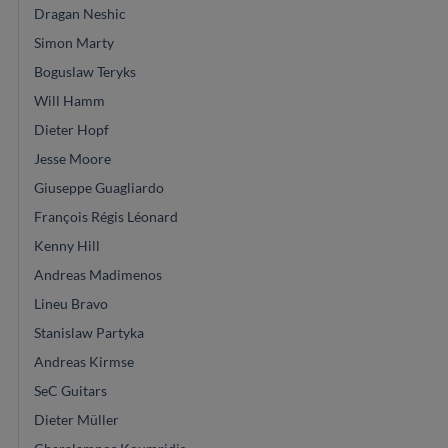
Dragan Neshic
Simon Marty
Boguslaw Teryks
Will Hamm
Dieter Hopf
Jesse Moore
Giuseppe Guagliardo
François Régis Léonard
Kenny Hill
Andreas Madimenos
Lineu Bravo
Stanislaw Partyka
Andreas Kirmse
SeC Guitars
Dieter Müller