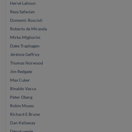
Hervé Lahoun
Reza Safavian
Domenic Roscioli
Roberto de Miranda
Mirko Migliorini
Dake Traphagen
Jérémie Geffroy
Thomas Norwood
Jim Redgate
Max Cuker
Rinaldo Vacca
Peter Oberg
Robin Moyes
Richard E Brune
Dan Kellaway
Dépot-vente