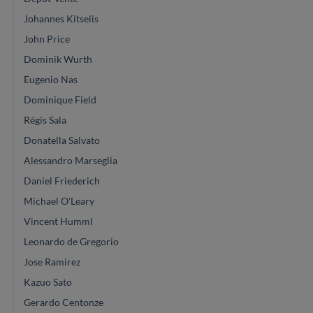
Johannes Kitselis
John Price
Dominik Wurth
Eugenio Nas
Dominique Field
Régis Sala
Donatella Salvato
Alessandro Marseglia
Daniel Friederich
Michael O'Leary
Vincent Humml
Leonardo de Gregorio
Jose Ramirez
Kazuo Sato
Gerardo Centonze