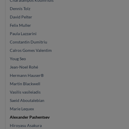
Charalampos Koumridis
Dennis Tolz
David Pelter
Felix Muller
Paula Lazzarini
Constantin Dumitriu
Calros Gomes Valentim
Youg Seo
Jean-Noel Rohé
Hermann Hauser®
Martin Blackwell
Vasilis vasileiadis
Saeid Aboutalebian
Marie Lequex
Alexander Pashentsev
Hiroyasu Asakura