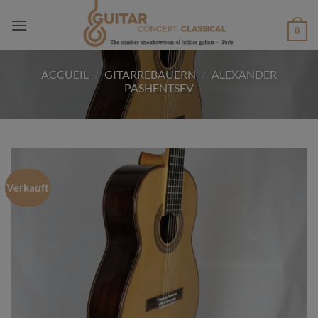
Passer
au
0
contenu
ACCUEIL
/
GITARREBAUERN
/
ALEXANDER
PASHENTSEV
Verkauft