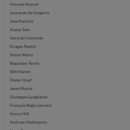
Vincent Humml
Leonardo de Gregorio
Jose Ramirez
Kazuo Sato
Gerardo Centonze
Dragan Neshic
Simon Marty
Boguslaw Teryks
Will Hamm
Dieter Hopf
Jesse Moore
Giuseppe Guagliardo
François Régis Léonard
Kenny Hill
Andreas Madimenos