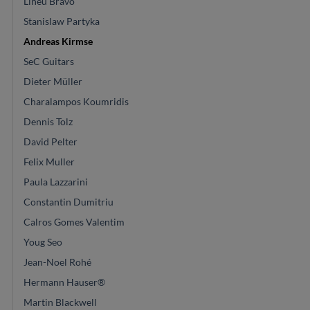
Lineu Bravo
Stanislaw Partyka
Andreas Kirmse
SeC Guitars
Dieter Müller
Charalampos Koumridis
Dennis Tolz
David Pelter
Felix Muller
Paula Lazzarini
Constantin Dumitriu
Calros Gomes Valentim
Youg Seo
Jean-Noel Rohé
Hermann Hauser®
Martin Blackwell