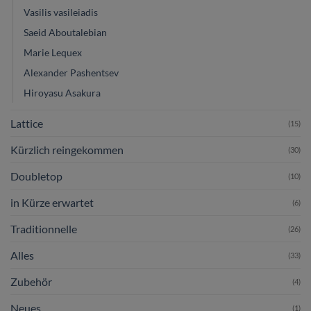
Vasilis vasileiadis
Saeid Aboutalebian
Marie Lequex
Alexander Pashentsev
Hiroyasu Asakura
Lattice
(15)
Kürzlich reingekommen
(30)
Doubletop
(10)
in Kürze erwartet
(6)
Traditionnelle
(26)
Alles
(33)
Zubehör
(4)
Neues
(1)