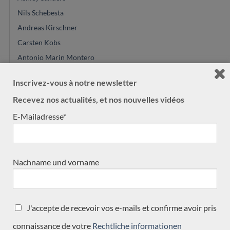
Nils Schebesta
Andreas Kirschner
Carsten Kobs
Antonio Marin Montero
Thomas Eichert
Inscrivez-vous à notre newsletter
Ian Kneipp
Recevez nos actualités, et nos nouvelles vidéos
Jan Schneider
E-Mailadresse*
Dimitris Piperidis
Julien Garcia
Pierre Marcard
Cleyton Fernandes
Nachname und vorname
Carlos Juan Busquiel
Youri Soroka
Christian Koehn
J'accepte de recevoir vos e-mails et confirme avoir pris
Allan Bull
connaissance de votre
Rechtliche informationen