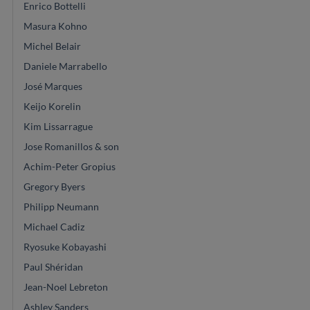
Enrico Bottelli
Masura Kohno
Michel Belair
Daniele Marrabello
José Marques
Keijo Korelin
Kim Lissarrague
Jose Romanillos & son
Achim-Peter Gropius
Gregory Byers
Philipp Neumann
Michael Cadiz
Ryosuke Kobayashi
Paul Shéridan
Jean-Noel Lebreton
Ashley Sanders