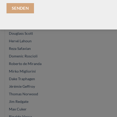
Hideo Sato
Antoine Pappalardo
Jeroen Hilhorst
Manuel Contreras
Douglass Scott
Hervé Lahoun
Reza Safavian
Domenic Roscioli
Roberto de Miranda
Mirko Migliorini
Dake Traphagen
Jérémie Geffroy
Thomas Norwood
Jim Redgate
Max Cuker
Rinaldo Vacca