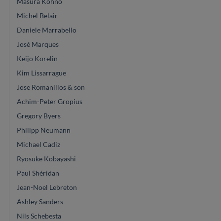
Masura Kohno
Michel Belair
Daniele Marrabello
José Marques
Keijo Korelin
Kim Lissarrague
Jose Romanillos & son
Achim-Peter Gropius
Gregory Byers
Philipp Neumann
Michael Cadiz
Ryosuke Kobayashi
Paul Shéridan
Jean-Noel Lebreton
Ashley Sanders
Nils Schebesta