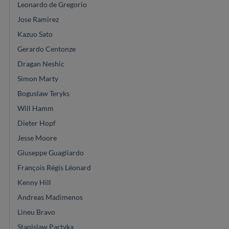
Leonardo de Gregorio
Jose Ramirez
Kazuo Sato
Gerardo Centonze
Dragan Neshic
Simon Marty
Boguslaw Teryks
Will Hamm
Dieter Hopf
Jesse Moore
Giuseppe Guagliardo
François Régis Léonard
Kenny Hill
Andreas Madimenos
Lineu Bravo
Stanislaw Partyka