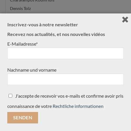
Dennis Tolz
David Pelter
Inscrivez-vous à notre newsletter
Felix Muller
Recevez nos actualités, et nos nouvelles vidéos
Paula Lazzarini
Constantin Dumitriu
E-Mailadresse*
Calros Gomes Valentim
Youg Seo
Jean-Noel Rohé
Nachname und vorname
Hermann Hauser®
Martin Blackwell
Vasilis vasileiadis
J'accepte de recevoir vos e-mails et confirme avoir pris
Saeid Aboutalebian
connaissance de votre
Rechtliche informationen
Marie Lequex
Alexander Pashentsev
Hiroyasu Asakura