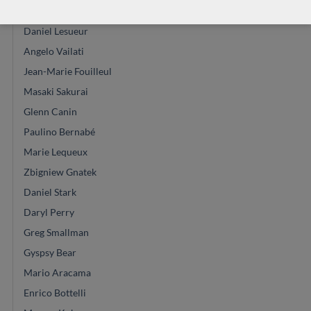
Graham Caldersmith
Daniel Lesueur
Angelo Vailati
Jean-Marie Fouilleul
Masaki Sakurai
Glenn Canin
Paulino Bernabé
Marie Lequeux
Zbigniew Gnatek
Daniel Stark
Daryl Perry
Greg Smallman
Gyspsy Bear
Mario Aracama
Enrico Bottelli