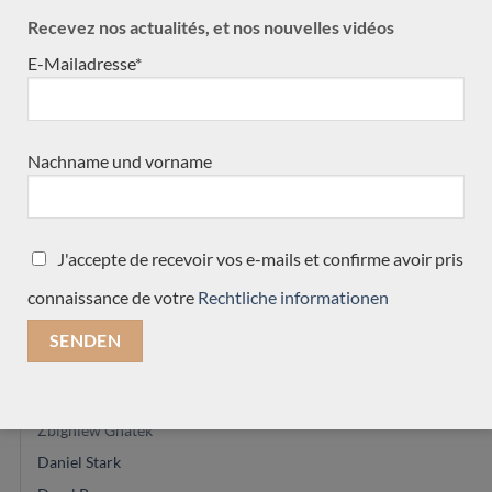
Recevez nos actualités, et nos nouvelles vidéos
E-Mailadresse*
UNSERE GITARRENKATEGORIEN
Gitarrebauern
(498)
Nachname und vorname
Graham Caldersmith
Daniel Lesueur
Angelo Vailati
J'accepte de recevoir vos e-mails et confirme avoir pris
Jean-Marie Fouilleul
connaissance de votre
Rechtliche informationen
Masaki Sakurai
Glenn Canin
Paulino Bernabé
Marie Lequeux
Zbigniew Gnatek
Daniel Stark