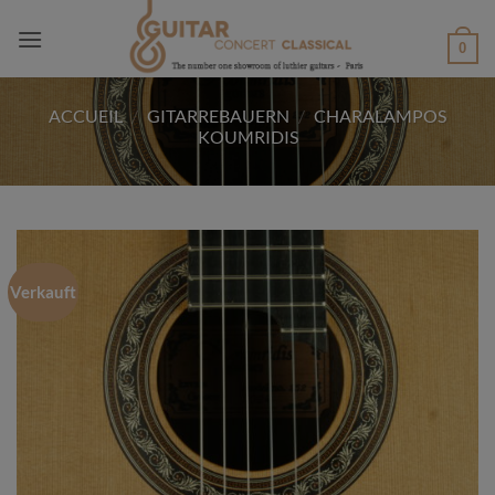
Passer
au
0
contenu
ACCUEIL
/
GITARREBAUERN
/
CHARALAMPOS
KOUMRIDIS
Verkauft