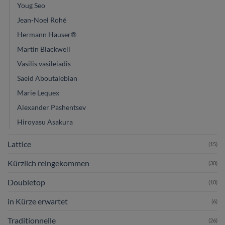
Youg Seo
Jean-Noel Rohé
Hermann Hauser®
Martin Blackwell
Vasilis vasileiadis
Saeid Aboutalebian
Marie Lequex
Alexander Pashentsev
Hiroyasu Asakura
Lattice
(15)
Kürzlich reingekommen
(30)
Doubletop
(10)
in Kürze erwartet
(6)
Traditionnelle
(26)