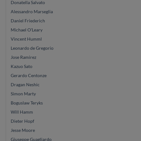
Donatella Salvato
Alessandro Marseglia
Daniel Friederich
Michael O'Leary
Vincent Humml
Leonardo de Gregorio
Jose Ramirez
Kazuo Sato
Gerardo Centonze
Dragan Neshic
Simon Marty
Boguslaw Teryks
Will Hamm
Dieter Hopf
Jesse Moore
Giuseppe Guagliardo