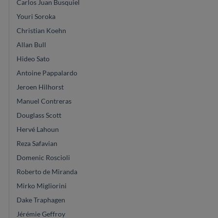
Carlos Juan Busquiel
Youri Soroka
Christian Koehn
Allan Bull
Hideo Sato
Antoine Pappalardo
Jeroen Hilhorst
Manuel Contreras
Douglass Scott
Hervé Lahoun
Reza Safavian
Domenic Roscioli
Roberto de Miranda
Mirko Migliorini
Dake Traphagen
Jérémie Geffroy