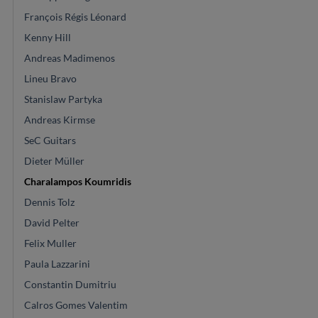
François Régis Léonard
Kenny Hill
Andreas Madimenos
Lineu Bravo
Stanislaw Partyka
Andreas Kirmse
SeC Guitars
Dieter Müller
Charalampos Koumridis
Dennis Tolz
David Pelter
Felix Muller
Paula Lazzarini
Constantin Dumitriu
Calros Gomes Valentim