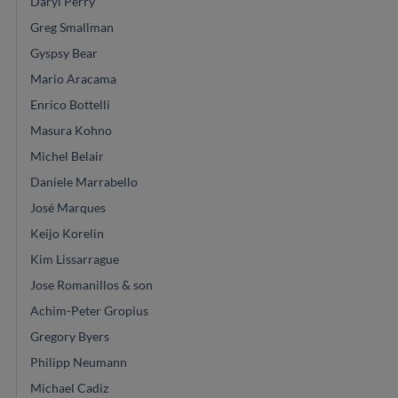
Daryl Perry
Greg Smallman
Gyspsy Bear
Mario Aracama
Enrico Bottelli
Masura Kohno
Michel Belair
Daniele Marrabello
José Marques
Keijo Korelin
Kim Lissarrague
Jose Romanillos & son
Achim-Peter Gropius
Gregory Byers
Philipp Neumann
Michael Cadiz