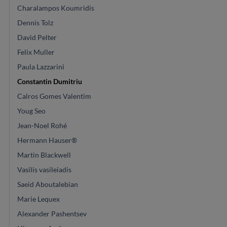
Charalampos Koumridis
Dennis Tolz
David Pelter
Felix Muller
Paula Lazzarini
Constantin Dumitriu
Calros Gomes Valentim
Youg Seo
Jean-Noel Rohé
Hermann Hauser®
Martin Blackwell
Vasilis vasileiadis
Saeid Aboutalebian
Marie Lequex
Alexander Pashentsev