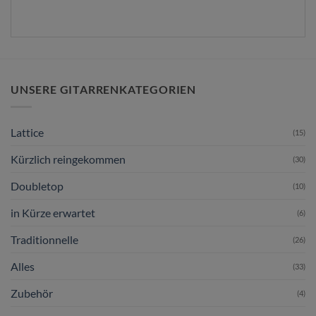
UNSERE GITARRENKATEGORIEN
Lattice
(15)
Kürzlich reingekommen
(30)
Doubletop
(10)
in Kürze erwartet
(6)
Traditionnelle
(26)
Alles
(33)
Zubehör
(4)