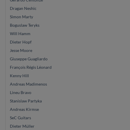
Dragan Neshic
Simon Marty
Boguslaw Teryks
Will Hamm
Dieter Hopf
Jesse Moore
Giuseppe Guagliardo
François Régis Léonard
Kenny Hill
Andreas Madimenos
Lineu Bravo
Stanislaw Partyka
Andreas Kirmse
SeC Guitars
Dieter Müller