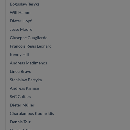
Boguslaw Teryks
Will Hamm
Dieter Hopf
Jesse Moore
Giuseppe Guagliardo
François Régis Léonard
Kenny Hill
Andreas Madimenos
Lineu Bravo
Stanislaw Partyka
Andreas Kirmse
SeC Guitars
Dieter Müller
Charalampos Koumridis
Dennis Tolz