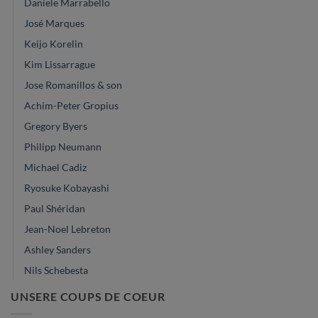
Daniele Marrabello
José Marques
Keijo Korelin
Kim Lissarrague
Jose Romanillos & son
Achim-Peter Gropius
Gregory Byers
Philipp Neumann
Michael Cadiz
Ryosuke Kobayashi
Paul Shéridan
Jean-Noel Lebreton
Ashley Sanders
Nils Schebesta
UNSERE COUPS DE COEUR