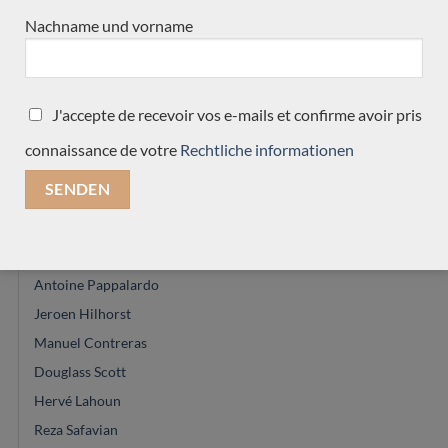
Dimitris Piperidis
Nachname und vorname
Julien Garcia
Pierre Marcard
Cleyton Fernandes
J'accepte de recevoir vos e-mails et confirme avoir pris
Carlos Juan Busquiel
connaissance de votre
Rechtliche informationen
Youri Soroka
Christian Koehn
Allan Bull
Hideo Sato
Antoine Pappalardo
Jeroen Hilhorst
Manuel Contreras
Douglass Scott
Hervé Lahoun
Reza Safavian