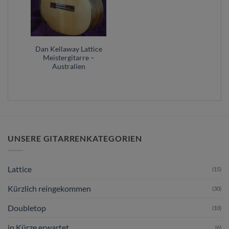
Dan Kellaway Lattice
Meistergitarre –
Australien
UNSERE GITARRENKATEGORIEN
Lattice
(15)
Kürzlich reingekommen
(30)
Doubletop
(10)
in Kürze erwartet
(6)