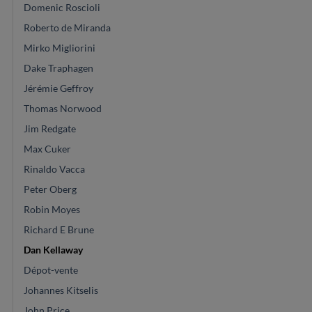
Domenic Roscioli
Roberto de Miranda
Mirko Migliorini
Dake Traphagen
Jérémie Geffroy
Thomas Norwood
Jim Redgate
Max Cuker
Rinaldo Vacca
Peter Oberg
Robin Moyes
Richard E Brune
Dan Kellaway
Dépot-vente
Johannes Kitselis
John Price