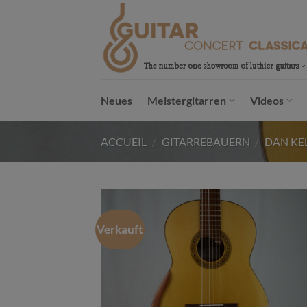
Passer
au
contenu
Neues
Meistergitarren
Videos
ACCUEIL
/
GITARREBAUERN
/
DAN KE
Verkauft