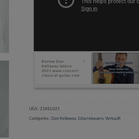
Review Dan
Kellaway lattice
2021 www.concert-
classical-guitar.com
UGS :
21KEL021
Catégories :
Dan Kellaway
,
Gitarrebauern
,
Verkauft