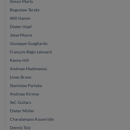
Simon Marty
Boguslaw Teryks
Will Hamm
Dieter Hopf
Jesse Moore
Giuseppe Guagliardo
François Régis Léonard
Kenny Hill
Andreas Madimenos
Lineu Bravo
Stanislaw Partyka
Andreas Kirmse
SeC Guitars
Dieter Müller
Charalampos Koumridis
Dennis Tolz