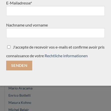
Daniel Lesueur
E-Mailadresse*
Angelo Vailati
Jean-Marie Fouilleul
Masaki Sakurai
Nachname und vorname
Glenn Canin
Paulino Bernabé
Marie Lequeux
J'accepte de recevoir vos e-mails et confirme avoir pris
Zbigniew Gnatek
connaissance de votre
Rechtliche informationen
Daniel Stark
Daryl Perry
Greg Smallman
Gyspsy Bear
Mario Aracama
Enrico Bottelli
Masura Kohno
Michel Belair