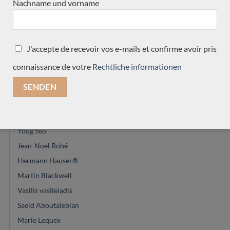
Nachname und vorname
Dieter Müller
Charalampos Koumridis
Dennis Tolz
J'accepte de recevoir vos e-mails et confirme avoir pris
David Pelter
connaissance de votre
Rechtliche informationen
Felix Muller
Paula Lazzarini
Constantin Dumitriu
Calros Gomes Valentim
Youg Seo
Jean-Noel Rohé
Hermann Hauser®
Martin Blackwell
Vasilis vasileiadis
Saeid Aboutalebian
Marie Lequex