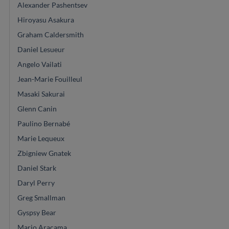
Alexander Pashentsev
Hiroyasu Asakura
Graham Caldersmith
Daniel Lesueur
Angelo Vailati
Jean-Marie Fouilleul
Masaki Sakurai
Glenn Canin
Paulino Bernabé
Marie Lequeux
Zbigniew Gnatek
Daniel Stark
Daryl Perry
Greg Smallman
Gyspsy Bear
Mario Aracama