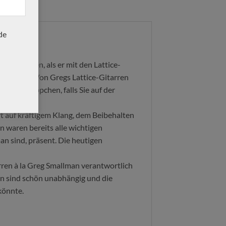
de
 zu haben, als er mit den Lattice-
en Charme Von Gregs Lattice-Gitarren
res Schnäppchen, falls Sie auf der
rt auf kräftigem Klang, dem Beibehalten
n waren bereits alle wichtigen
an sind, präsent. Die heutigen
arren à la Greg Smallman verantwortlich
en sind schön unabhängig und die
könnte.