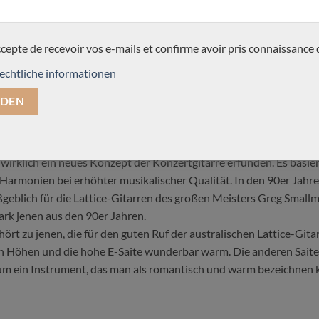
MENTAIRES
ccepte de recevoir vos e-mails et confirme avoir pris connaissance 
auer Ian Kneipp
echtliche informationen
Gitarrenbauern, tatsächlich mit Greg Smallman zusammengearbeitet
e bei Künstlern wie John Williams. Seine Instrumente besitzen d
 natürlich auch noch etwas besonderes. Es handelt sich um ein wah
n Instrument in sehr gutem Zustand sind.
 wirklich ein neues Konzept der Konzertgitarre erfunden. Es basie
Harmonien bei erhöhter musikalischer Qualität. In den 90er Jahre
geblich für die Lattice-Gitarren des großen Meisters Greg Smallm
rk jenen aus den 90er Jahren.
ört zu jenen, die für den guten Ruf der australischen Lattice-Git
n den Höhen und die hohe E-Saite wunderbar warm. Die anderen Sait
 um ein Instrument, das man als romantisch und warm bezeichnen 