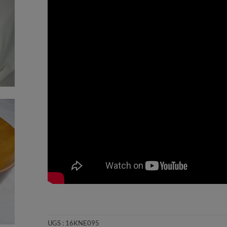
UGS :
16KNE095