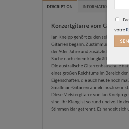
DESCRIPTION
INFORMATIONS COMPLÉ
J'a
Konzertgitarre vom Gitarrenb
votre
R
Ian Kneipp gehört zu den sehr wenigen 
Gitarren begann. Zustimmung fanden si
der 90er Jahre und zusätzlich haben sie
Suche nach einem klangkräftigen warme
Die australische Gitarrenbauschule hat
eines großen Reichtums im Bereich der 
Eigenschaften, die auch heute noch maß
Smallman-Gitarren ähneln noch sehr sta
Diese Meistergitarre von Ian Kneipp geh
sind. Ihr Klang ist so rund und voll i
Stimmen klar getrennt. Es handelt sich