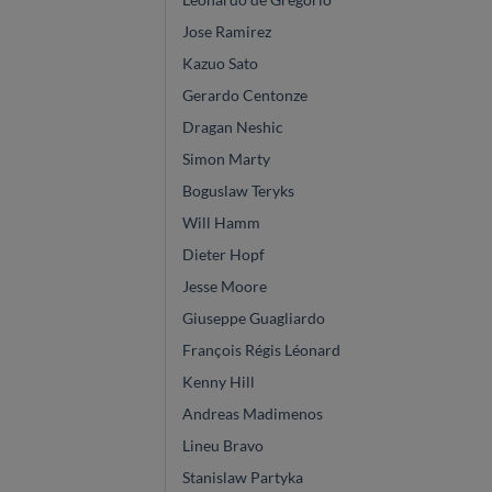
Jose Ramirez
Kazuo Sato
Gerardo Centonze
Dragan Neshic
Simon Marty
Boguslaw Teryks
Will Hamm
Dieter Hopf
Jesse Moore
Giuseppe Guagliardo
François Régis Léonard
Kenny Hill
Andreas Madimenos
Lineu Bravo
Stanislaw Partyka