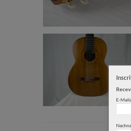
Inscr
Receve
E-Mail
Nachna