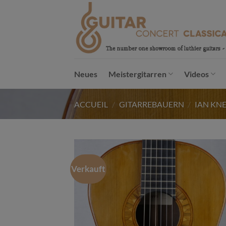
Passer
au
contenu
Neues
Meistergitarren
Videos
ACCUEIL
/
GITARREBAUERN
/
IAN KNE
Verkauft