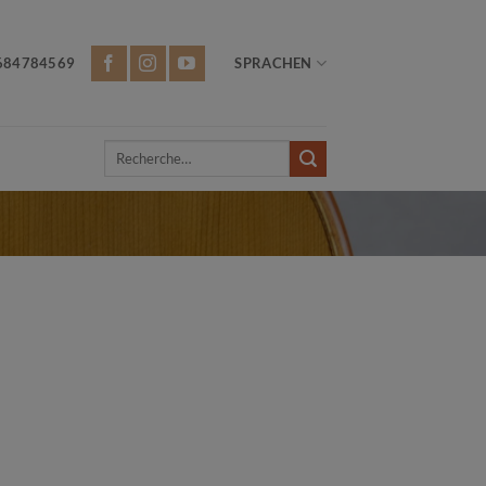
684784569
SPRACHEN
Recherche
pour :