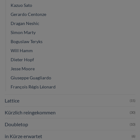
Kazuo Sato
Gerardo Centonze
Dragan Neshic
Simon Marty
Boguslaw Teryks
Will Hamm
Dieter Hopf
Jesse Moore
Giuseppe Guagliardo
François Régis Léonard
Lattice
(15)
Kürzlich reingekommen
(30)
Doubletop
(10)
in Kürze erwartet
(6)