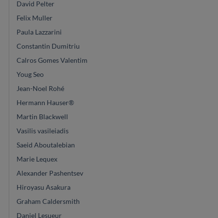
David Pelter
Felix Muller
Paula Lazzarini
Constantin Dumitriu
Calros Gomes Valentim
Youg Seo
Jean-Noel Rohé
Hermann Hauser®
Martin Blackwell
Vasilis vasileiadis
Saeid Aboutalebian
Marie Lequex
Alexander Pashentsev
Hiroyasu Asakura
Graham Caldersmith
Daniel Lesueur