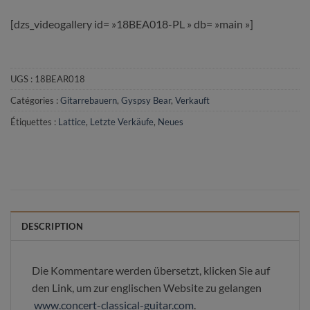
[dzs_videogallery id= »18BEA018-PL » db= »main »]
UGS :
18BEAR018
Catégories :
Gitarrebauern
,
Gyspsy Bear
,
Verkauft
Étiquettes :
Lattice
,
Letzte Verkäufe
,
Neues
DESCRIPTION
Die Kommentare werden übersetzt, klicken Sie auf
den Link, um zur englischen Website zu gelangen
www.concert-classical-guitar.com
.