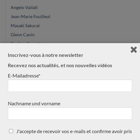
Angelo Vailati
Jean-Marie Fouilleul
Masaki Sakurai
Glenn Canin
Paulino Bernabé
Marie Lequeux
Inscrivez-vous à notre newsletter
Zbigniew Gnatek
Recevez nos actualités, et nos nouvelles vidéos
Daniel Stark
E-Mailadresse*
Daryl Perry
Greg Smallman
Gyspsy Bear
Nachname und vorname
Mario Aracama
Enrico Bottelli
Masura Kohno
J'accepte de recevoir vos e-mails et confirme avoir pris
Michel Belair