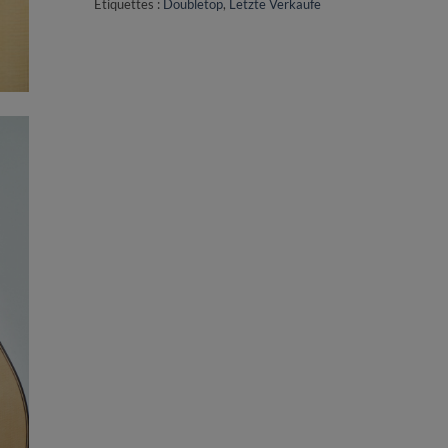
Étiquettes :
Doubletop
,
Letzte Verkäufe