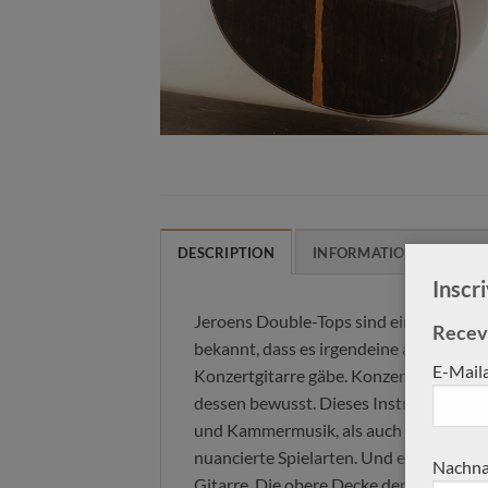
DESCRIPTION
INFORMATIONS COMPLÉ
Inscr
Jeroens Double-Tops sind einzigartig in
Receve
bekannt, dass es irgendeine andere so gu
E-Mail
Konzertgitarre gäbe. Konzert-Gitarrist
dessen bewusst. Dieses Instrument eign
und Kammermusik, als auch für kräftig
nuancierte Spielarten. Und einen bezau
Nachna
Gitarre. Die obere Decke der 115 ist au