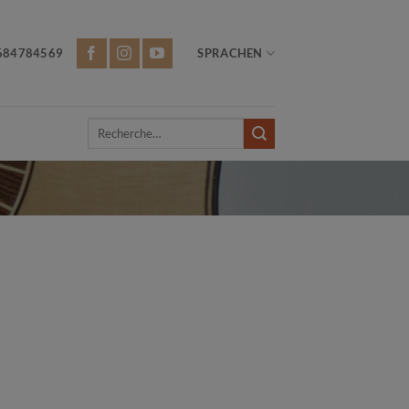
684784569
SPRACHEN
Recherche
pour :