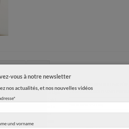
MENTAIRES
AVIS (0)
ivez-vous à notre newsletter
 Klangvolumen. Uns ist nicht
KONTAKTIEREN SIE UNS FÜ
z nos actualités, et nos nouvelles vidéos
VERFÜGBARKEIT UND PREIS
te und gleichzeitig so kräftige
adresse*
en wie Rémi Bouchet sind sich
Nachname (Pflicht)
et sich sowohl für Konzerte
ere und dynamischere, aber
bernden Klang besitzt diese
me und vorname
s Fichte und die
Vorname (Pflicht)