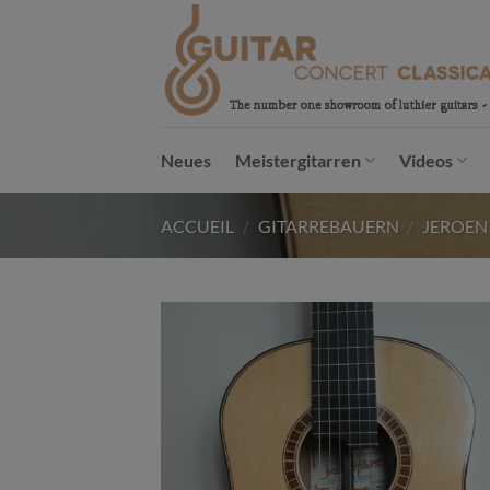
Passer
au
contenu
Neues
Meistergitarren
Videos
ACCUEIL
/
GITARREBAUERN
/
JEROEN