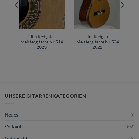
Jim Redgate
Jim Redgate
007
Meistergitarre Nr 514
Meistergitarre Nr 504
ia
2023
2022
UNSERE GITARRENKATEGORIEN
Neues
(1)
Verkauft
(467)
Gebraucht
(27)