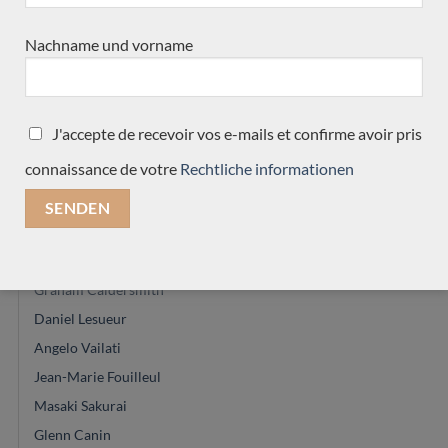
Youg Seo
Nachname und vorname
Jean-Noel Rohé
Hermann Hauser®
Martin Blackwell
J'accepte de recevoir vos e-mails et confirme avoir pris
Vasilis vasileiadis
connaissance de votre
Rechtliche informationen
Saeid Aboutalebian
Marie Lequex
Alexander Pashentsev
Hiroyasu Asakura
Graham Caldersmith
Daniel Lesueur
Angelo Vailati
Jean-Marie Fouilleul
Masaki Sakurai
Glenn Canin