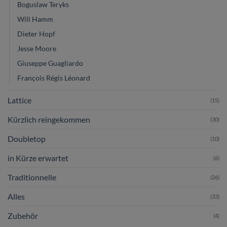
Boguslaw Teryks
Will Hamm
Dieter Hopf
Jesse Moore
Giuseppe Guagliardo
François Régis Léonard
Lattice
(15)
Kürzlich reingekommen
(30)
Doubletop
(10)
in Kürze erwartet
(6)
Traditionnelle
(26)
Alles
(33)
Zubehör
(4)