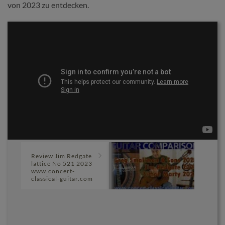
von 2023 zu entdecken.
Review Jim Redgate
lattice No 521 2023
www.concert-
classical-guitar.com