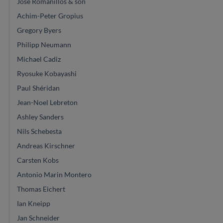
Jose Romanillos & son
Achim-Peter Gropius
Gregory Byers
Philipp Neumann
Michael Cadiz
Ryosuke Kobayashi
Paul Shéridan
Jean-Noel Lebreton
Ashley Sanders
Nils Schebesta
Andreas Kirschner
Carsten Kobs
Antonio Marin Montero
Thomas Eichert
Ian Kneipp
Jan Schneider