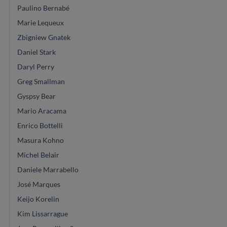
Paulino Bernabé
Marie Lequeux
Zbigniew Gnatek
Daniel Stark
Daryl Perry
Greg Smallman
Gyspsy Bear
Mario Aracama
Enrico Bottelli
Masura Kohno
Michel Belair
Daniele Marrabello
José Marques
Keijo Korelin
Kim Lissarrague