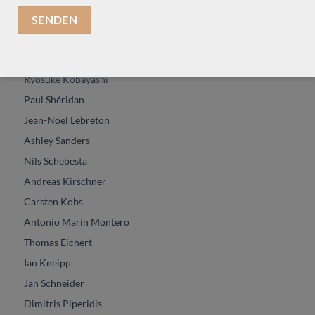
Gregory Byers
Philipp Neumann
Michael Cadiz
Ryosuke Kobayashi
Paul Shéridan
Jean-Noel Lebreton
Ashley Sanders
Nils Schebesta
Andreas Kirschner
Carsten Kobs
Antonio Marin Montero
Thomas Eichert
Ian Kneipp
Jan Schneider
Dimitris Piperidis