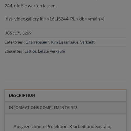
244, die Sie warten lassen.
[dzs_videogallery id= »16LIS244-PL » db= »main »]
UGS :
17LIS269
Catégories :
Gitarrebauern
,
Kim Lissarrague
,
Verkauft
Étiquettes :
Lattice
,
Letzte Verkäufe
DESCRIPTION
INFORMATIONS COMPLÉMENTAIRES
Ausgezeichnete Projektion, Klarheit und Sustain,