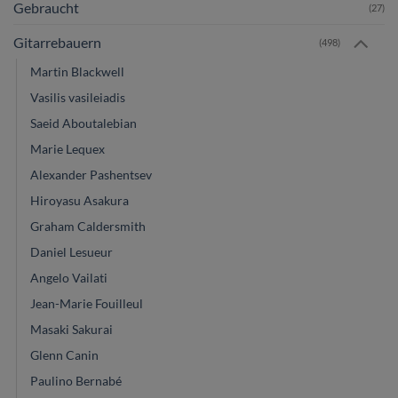
Gebraucht
(27)
Gitarrebauern
(498)
Martin Blackwell
Vasilis vasileiadis
Saeid Aboutalebian
Marie Lequex
Alexander Pashentsev
Hiroyasu Asakura
Graham Caldersmith
Daniel Lesueur
Angelo Vailati
Jean-Marie Fouilleul
Masaki Sakurai
Glenn Canin
Paulino Bernabé