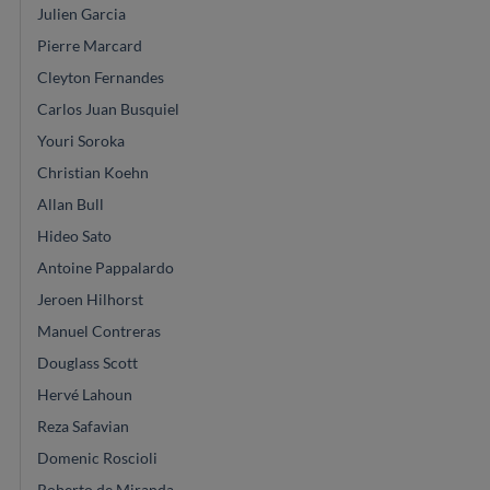
Julien Garcia
Pierre Marcard
Cleyton Fernandes
Carlos Juan Busquiel
Youri Soroka
Christian Koehn
Allan Bull
Hideo Sato
Antoine Pappalardo
Jeroen Hilhorst
Manuel Contreras
Douglass Scott
Hervé Lahoun
Reza Safavian
Domenic Roscioli
Roberto de Miranda