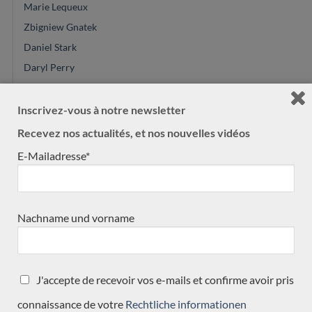
Marie Lequeux
Zbigniew Gnatek
Daniel Stark
Daryl Perry
Greg Smallman
Gyspsy Bear
Inscrivez-vous à notre newsletter
Mario Aracama
Recevez nos actualités, et nos nouvelles vidéos
Enrico Bottelli
E-Mailadresse*
Masura Kohno
Michel Belair
Daniele Marrabello
Nachname und vorname
José Marques
Keijo Korelin
Kim Lissarrague
J'accepte de recevoir vos e-mails et confirme avoir pris
Jose Romanillos & son
connaissance de votre
Rechtliche informationen
Achim-Peter Gropius