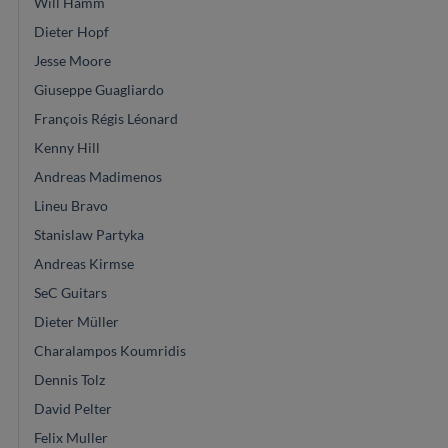
Will Hamm
Dieter Hopf
Jesse Moore
Giuseppe Guagliardo
François Régis Léonard
Kenny Hill
Andreas Madimenos
Lineu Bravo
Stanislaw Partyka
Andreas Kirmse
SeC Guitars
Dieter Müller
Charalampos Koumridis
Dennis Tolz
David Pelter
Felix Muller