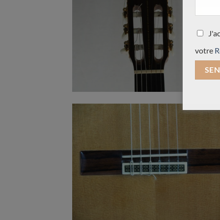
J'a
votre
R