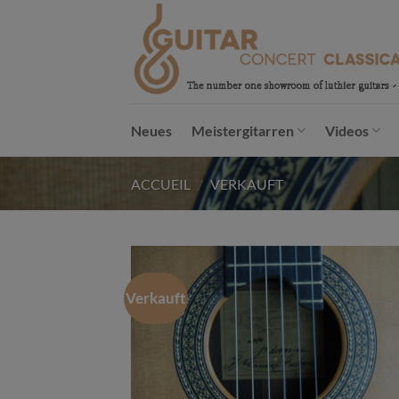
Passer
au
contenu
Neues
Meistergitarren
Videos
ACCUEIL
/
VERKAUFT
Verkauft