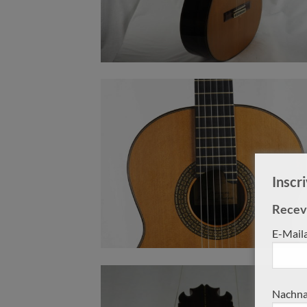
Inscr
Receve
E-Mail
Nachna