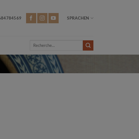
684784569
SPRACHEN
Recherche
pour :