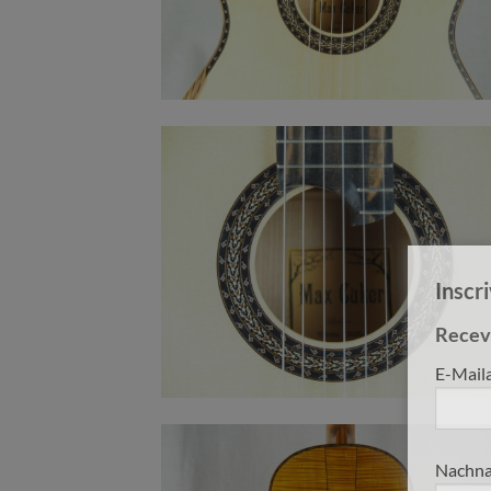
Inscr
Receve
E-Mail
Nachna