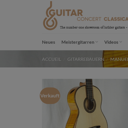
Passer
au
contenu
Neues
Meistergitarren
Videos
ACCUEIL
/
GITARREBAUERN
/
MANUEL
Verkauft