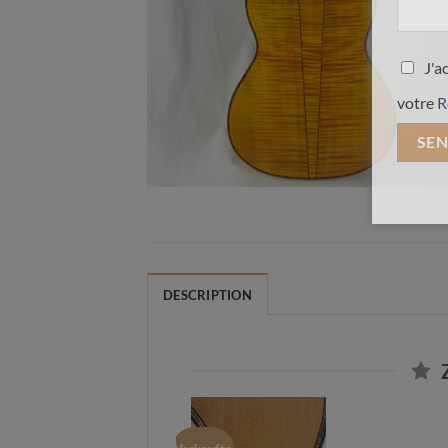
J'a
votre
R
DESCRIPTION