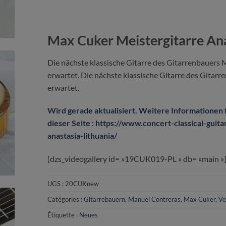
Max Cuker Meistergitarre Ana
Die nächste klassische Gitarre des Gitarrenbauers 
erwartet. Die nächste klassische Gitarre des Gitar
erwartet.
Wird gerade aktualisiert. Weitere Informationen f
dieser Seite : https://www.concert-classical-gui
anastasia-lithuania/
[dzs_videogallery id= »19CUK019-PL » db= »main »
UGS :
20CUKnew
Catégories :
Gitarrebauern
,
Manuel Contreras
,
Max Cuker
,
Ve
Étiquette :
Neues