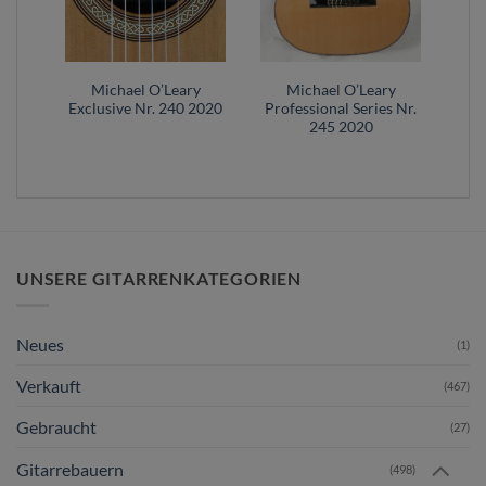
y
Michael O’Leary
Michael O’Leary
ies
Exclusive Nr. 240 2020
Professional Series Nr.
245 2020
UNSERE GITARRENKATEGORIEN
Neues
(1)
Verkauft
(467)
Gebraucht
(27)
Gitarrebauern
(498)