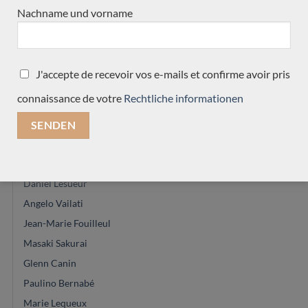
Jean-Noel Rohé
Nachname und vorname
Hermann Hauser®
Martin Blackwell
Vasilis vasileiadis
J'accepte de recevoir vos e-mails et confirme avoir pris
Saeid Aboutalebian
connaissance de votre
Rechtliche informationen
Marie Lequex
Alexander Pashentsev
Hiroyasu Asakura
Graham Caldersmith
Daniel Lesueur
Angelo Vailati
Jean-Marie Fouilleul
Masaki Sakurai
Glenn Canin
Paulino Bernabé
Marie Lequeux