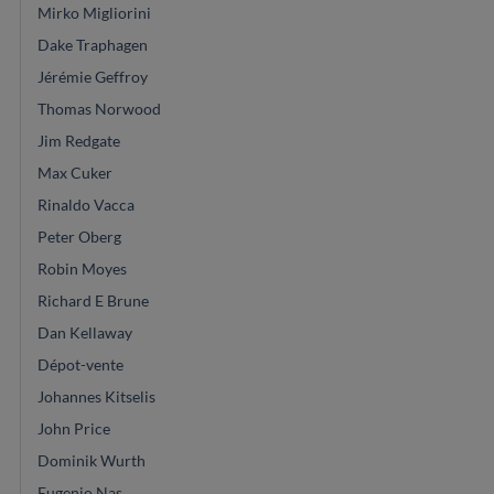
Mirko Migliorini
Dake Traphagen
Jérémie Geffroy
Thomas Norwood
Jim Redgate
Max Cuker
Rinaldo Vacca
Peter Oberg
Robin Moyes
Richard E Brune
Dan Kellaway
Dépot-vente
Johannes Kitselis
John Price
Dominik Wurth
Eugenio Nas