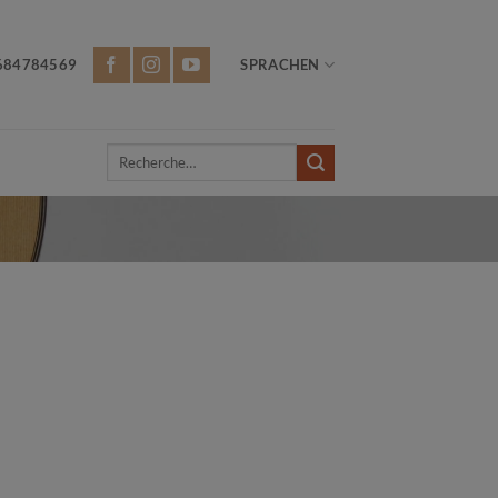
684784569
SPRACHEN
Recherche
pour :