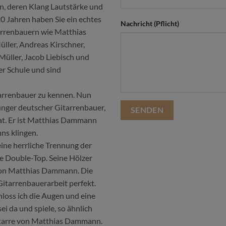
en, deren Klang Lautstärke und
20 Jahren haben Sie ein echtes
Nachricht (Pflicht)
rrenbauern wie Matthias
ler, Andreas Kirschner,
Müller, Jacob Liebisch und
er Schule und sind
arrenbauer zu kennen. Nun
junger deutscher Gitarrenbauer,
hat. Er ist Matthias Dammann
ns klingen.
eine herrliche Trennung der
ne Double-Top. Seine Hölzer
on Matthias Dammann. Die
Gitarrenbauerarbeit perfekt.
hloss ich die Augen und eine
ei da und spiele, so ähnlich
itarre von Matthias Dammann.