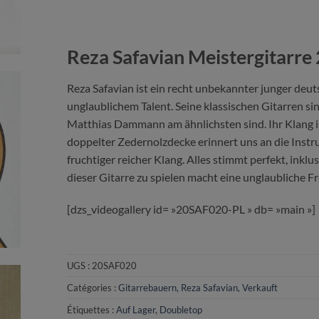
Reza Safavian Meistergitarre
Reza Safavian ist ein recht unbekannter junger deu
unglaublichem Talent. Seine klassischen Gitarren si
Matthias Dammann am ähnlichsten sind. Ihr Klang is
doppelter Zedernolzdecke erinnert uns an die Instru
fruchtiger reicher Klang. Alles stimmt perfekt, inkl
dieser Gitarre zu spielen macht eine unglaubliche F
[dzs_videogallery id= »20SAF020-PL » db= »main »]
UGS :
20SAF020
Catégories :
Gitarrebauern
,
Reza Safavian
,
Verkauft
Étiquettes :
Auf Lager
,
Doubletop