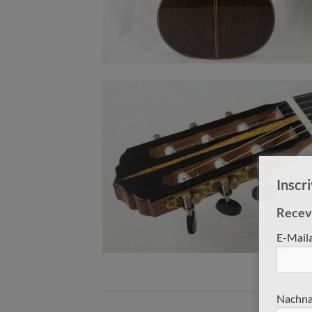
Inscr
Receve
E-Mail
Nachna