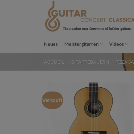
Passer
au
contenu
Neues
Meistergitarren
Videos
ACCUEIL
/
GITARREBAUERN
/
REZA S
Verkauft