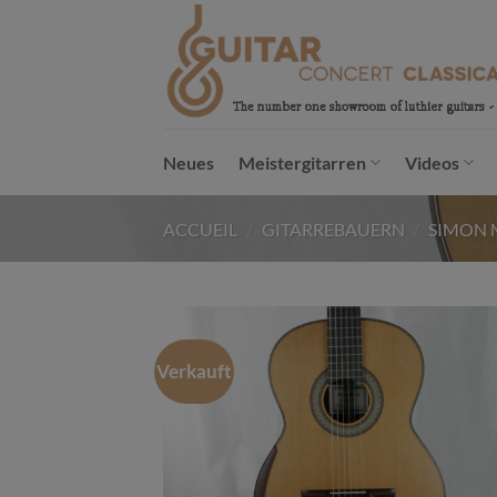
Passer
au
contenu
Neues
Meistergitarren
Videos
ACCUEIL
/
GITARREBAUERN
/
SIMON 
Verkauft