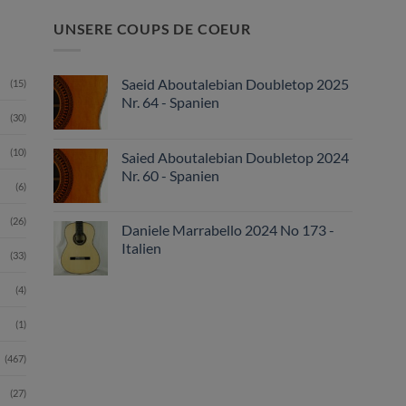
UNSERE COUPS DE COEUR
Saeid Aboutalebian Doubletop 2025
(15)
Nr. 64 - Spanien
(30)
(10)
Saied Aboutalebian Doubletop 2024
Nr. 60 - Spanien
(6)
(26)
Daniele Marrabello 2024 No 173 -
Italien
(33)
(4)
(1)
(467)
(27)