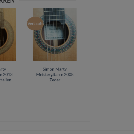
ARREN
Verkauft
rty
Simon Marty
re 2013
Meistergitarre 2008
ralien
Zeder