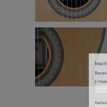
Inscr
Receve
E-Mail
Nachna