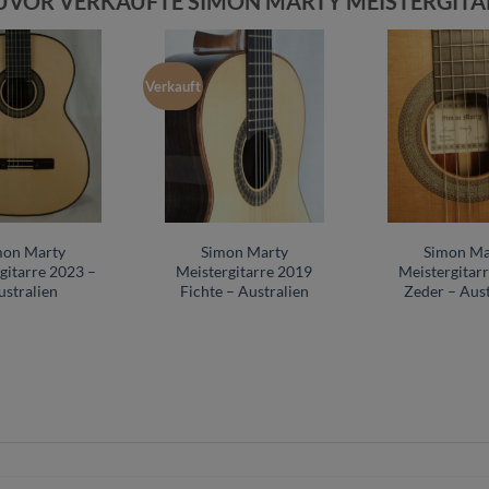
UVOR VERKAUFTE SIMON MARTY MEISTERGIT
Verkauft
mon Marty
Simon Marty
Simon Ma
gitarre 2023 –
Meistergitarre 2019
Meistergitar
ustralien
Fichte – Australien
Zeder – Aust