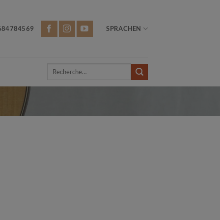
684784569
SPRACHEN
Recherche
pour :