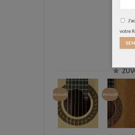
J'a
votre
R
ZUV
Verkauft
Verkauft
Verkauft