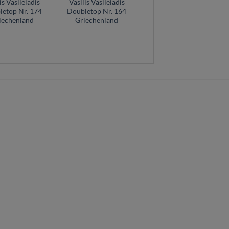
is Vasileiadis
Vasilis Vasileiadis
Vasilis Vasileiadis
letop Nr. 174
Doubletop Nr. 164
Doubletop gitarre
iechenland
Griechenland
Nr. 160
Griechenland