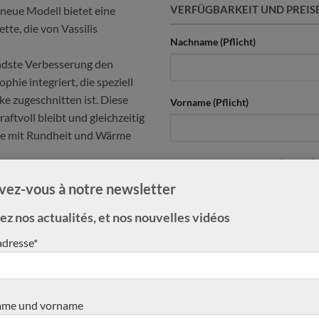
VERFÜGBARKEIT UND PREIS
 neue Modell bietet eine
te, die von Vassilis
Nachname (Pflicht)
endste Verbesserung den
ophie integriert, die speziell
e zugeschnitten ist. Diese
Vorname (Pflicht)
aftvoll bleibt und gleichzeitig
tte mit Rundheit und Wärme
Anschrift & Rufnummer (Pflicht)
en von Vasilis:
ivez-vous à notre newsletter
ander und Verstärkung aus
z nos actualités, et nos nouvelles vidéos
nsis
E-Mailadresse (Pflicht)
adresse*
 die Decke und synthetisches Öl
Nachricht (Pflicht)
er Gold
me und vorname