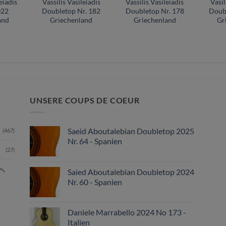
eiadis
Vassilis Vasileiadis
Vassilis Vasileiadis
Vasil
022
Doubletop Nr. 182
Doubletop Nr. 178
Doub
and
Griechenland
Griechenland
Gr
UNSERE COUPS DE COEUR
Saeid Aboutalebian Doubletop 2025
(467)
Nr. 64 - Spanien
(27)
Saied Aboutalebian Doubletop 2024
Nr. 60 - Spanien
Daniele Marrabello 2024 No 173 -
Italien