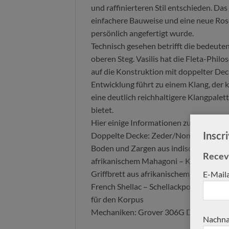
und raffinierteren Stil entschieden. Das
einfachere Bauweise und eine neue Roset
persönlich angefertigt wurde.
Technisch gesehen betrifft die bedeut
oberen Steg. Vasilis hat die Fleta-Philos
auf die Konstruktion mit doppelter Deck
Entwicklung führt zu einem Klang, der kr
eine deutlich reichhaltigere Klangpale
bietet.
Hier einige Informationen zu den Gitarr
Inscr
Doppelte Decke: Zeder/Nomex/Zeder
Boden und Zargen aus indischem Palis
Receve
afrikanischem Mahagoni – Khaya ivore
Griffbrett aus afrikanischem Ebenholz
E-Mail
French Shellac – Schellackpolitur – für
für den Korpus
Mechaniken: Grover 306G Delux Haus
Nachna