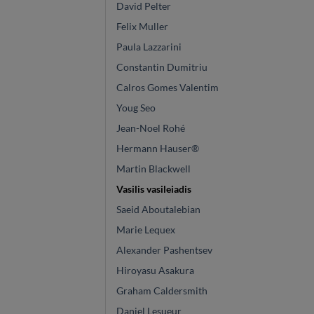
David Pelter
Felix Muller
Paula Lazzarini
Constantin Dumitriu
Calros Gomes Valentim
Youg Seo
Jean-Noel Rohé
Hermann Hauser®
Martin Blackwell
Vasilis vasileiadis
Saeid Aboutalebian
Marie Lequex
Alexander Pashentsev
Hiroyasu Asakura
Graham Caldersmith
Daniel Lesueur