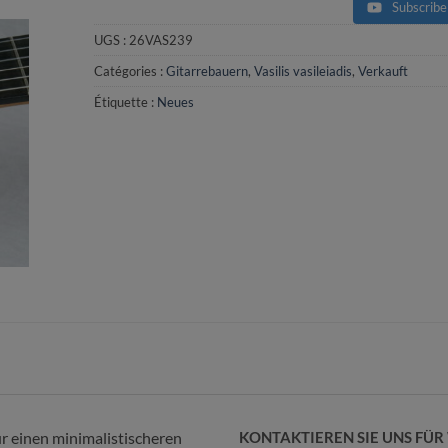
Subscribe
UGS :
26VAS239
Catégories :
Gitarrebauern
,
Vasilis vasileiadis
,
Verkauft
Étiquette :
Neues
für einen minimalistischeren
KONTAKTIEREN SIE UNS FÜ