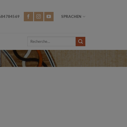
684784569
SPRACHEN
Recherche
pour :