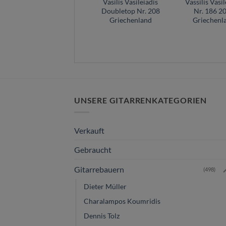
Vasilis Vasileiadis
Vasilis Vasileiadis
Vassilis Vasil
Doubletop gitarre
Doubletop Nr. 208
Nr. 186 2
Nr. 156 –
Griechenland
Griechenl
Griechenland
UNSERE GITARRENKATEGORIEN
Verkauft
Gebraucht
Gitarrebauern
(498)
Dieter Müller
Charalampos Koumridis
Dennis Tolz