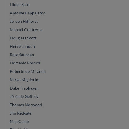
Hideo Sato
Antoine Pappalardo
Jeroen Hilhorst
Manuel Contreras
Douglass Scott
Hervé Lahoun
Reza Safavian
Domenic Roscioli
Roberto de Miranda
Mirko Migliorini
Dake Traphagen
Jérémie Geffroy
Thomas Norwood
Jim Redgate
Max Cuker