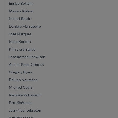
Enrico Bottelli
Masura Kohno
Michel Belair
Daniele Marrabello
José Marques
Keijo Korelin
Kim Lissarrague
Jose Romanillos & son
Achim-Peter Gropius
Gregory Byers
Philipp Neumann
Michael Cadiz
Ryosuke Kobayashi
Paul Shéridan
Jean-Noel Lebreton
Ashley Sanders