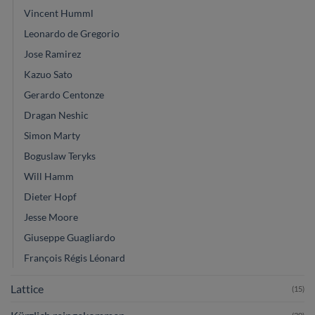
Vincent Humml
Leonardo de Gregorio
Jose Ramirez
Kazuo Sato
Gerardo Centonze
Dragan Neshic
Simon Marty
Boguslaw Teryks
Will Hamm
Dieter Hopf
Jesse Moore
Giuseppe Guagliardo
François Régis Léonard
Lattice
(15)