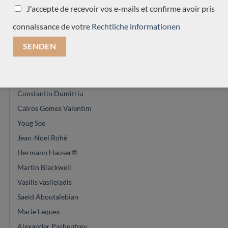
Dieter Müller
J'accepte de recevoir vos e-mails et confirme avoir pris
Charalampos Koumridis
connaissance de votre
Rechtliche informationen
Dennis Tolz
David Pelter
Felix Muller
Paula Lazzarini
Constantin Dumitriu
Calros Gomes Valentim
Youg Seo
Jean-Noel Rohé
Hermann Hauser®
Martin Blackwell
Vasilis vasileiadis
Saeid Aboutalebian
Marie Lequex
Alexander Pashentsev