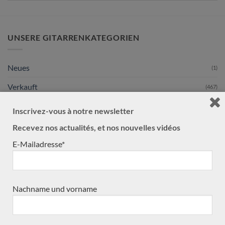
UNSERE GITARRENKATEGORIEN
Neues
(1)
Verkauft
(467)
Gebraucht
(27)
Inscrivez-vous à notre newsletter
Gitarrebauern
(498)
Recevez nos actualités, et nos nouvelles vidéos
Kenny Hill
E-Mailadresse*
Andreas Madimenos
Lineu Bravo
Stanislaw Partyka
Nachname und vorname
Andreas Kirmse
SeC Guitars