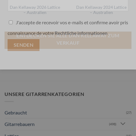
Dan Kellaway 2026 Lattice
Dan Kellaway 2024 Lattice
– Australien
– Australien
J'accepte de recevoir vos e-mails et confirme avoir pris
connaissance de votre
Rechtliche informationen
ENTDECKEN SIE ALLE DAN KELLAWAY ZUM
VERKAUF
UNSERE GITARRENKATEGORIEN
Gebraucht
(27)
Gitarrebauern
(498)
Lattice
(15)