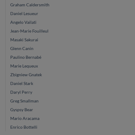
Graham Caldersmith
Daniel Lesueur
Angelo Vailati
Jean-Marie Fouilleul
Masaki Sakurai
Glenn Canin
Paulino Bernabé
Marie Lequeux
Zbigniew Gnatek
Daniel Stark
Daryl Perry
Greg Smallman
Gyspsy Bear
Mario Aracama
Enrico Bottelli