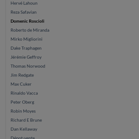
Hervé Lahoun
Reza Safavian
Domenic Roscioli
Roberto de Miranda
Mirko Migliorini
Dake Traphagen
Jérémie Geffroy
Thomas Norwood
Jim Redgate
Max Cuker
Rinaldo Vacca
Peter Oberg
Robin Moyes
Richard E Brune
Dan Kellaway
Dépot-vente