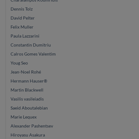
Dennis Tolz
David Pelter
Felix Muller
Paula Lazzarini
Constantin Dumitriu
Calros Gomes Valentim
Youg Seo
Jean-Noel Rohé
Hermann Hauser®
Martin Blackwell
Vasilis vasileiadis
Saeid Aboutalebian
Marie Lequex
Alexander Pashentsev
Hiroyasu Asakura