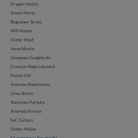
Dragan Neshic
Simon Marty
Boguslaw Teryks
Will Hamm
Dieter Hopf
Jesse Moore
Giuseppe Guagliardo
François Régis Léonard
Kenny Hill
Andreas Madimenos
Lineu Bravo
Stanislaw Partyka
Andreas Kirmse
SeC Guitars
Dieter Müller
Charalampos Koumridis