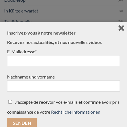
in Kürze erwartet
(6)
Traditionnelle
(26)
Alles
Inscrivez-vous à notre newsletter
(33)
Recevez nos actualités, et nos nouvelles vidéos
Zubehör
(4)
E-Mailadresse*
Neues
(1)
Verkauft
(467)
Gebraucht
(27)
Nachname und vorname
Gitarrebauern
(498)
Masura Kohno
J'accepte de recevoir vos e-mails et confirme avoir pris
Michel Belair
connaissance de votre
Rechtliche informationen
Daniele Marrabello
José Marques