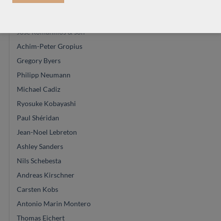
Keijo Korelin
Kim Lissarrague
Jose Romanillos & son
Achim-Peter Gropius
Gregory Byers
Philipp Neumann
Michael Cadiz
Ryosuke Kobayashi
Paul Shéridan
Jean-Noel Lebreton
Ashley Sanders
Nils Schebesta
Andreas Kirschner
Carsten Kobs
Antonio Marin Montero
Thomas Eichert