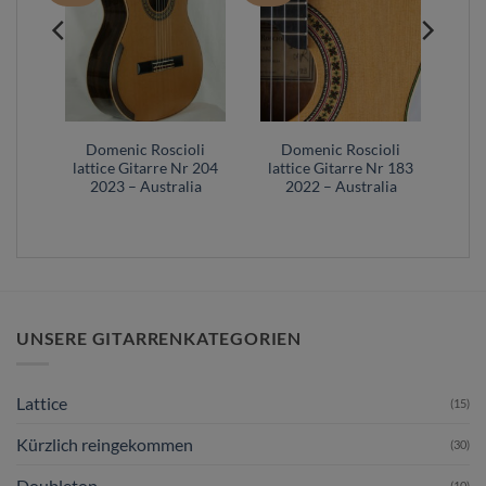
li
Domenic Roscioli
Domenic Roscioli
r 172
lattice Gitarre Nr 204
lattice Gitarre Nr 183
a
2023 – Australia
2022 – Australia
UNSERE GITARRENKATEGORIEN
Lattice
(15)
Kürzlich reingekommen
(30)
Doubletop
(10)