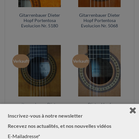
Gitarrenbauer Dieter
Gitarrenbauer Dieter
Hopf Portentosa
Hopf Portentosa
Evolucion Nr. 5180
Evolucion Nr. 5068
Verkauft
Verkauft
gitarrenbauer Dieter
Dieter Hopf
Hopf Portentosa
Portentosa
Evolucion Nr. 5043
Evolucion Nr.4851
Inscrivez-vous à notre newsletter
Recevez nos actualités, et nos nouvelles vidéos
E-Mailadresse*