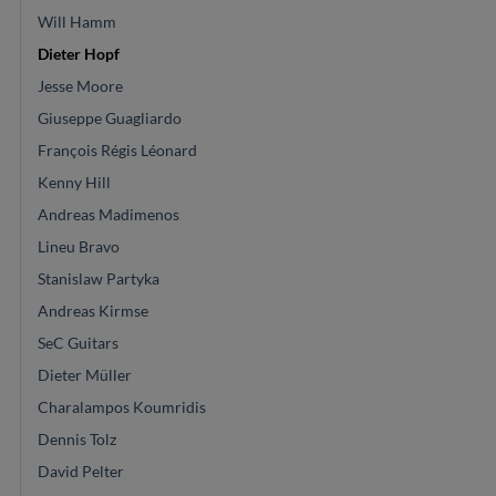
Will Hamm
Dieter Hopf
Jesse Moore
Giuseppe Guagliardo
François Régis Léonard
Kenny Hill
Andreas Madimenos
Lineu Bravo
Stanislaw Partyka
Andreas Kirmse
SeC Guitars
Dieter Müller
Charalampos Koumridis
Dennis Tolz
David Pelter