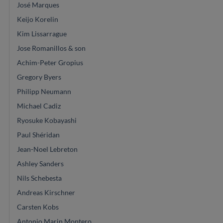
José Marques
Keijo Korelin
Kim Lissarrague
Jose Romanillos & son
Achim-Peter Gropius
Gregory Byers
Philipp Neumann
Michael Cadiz
Ryosuke Kobayashi
Paul Shéridan
Jean-Noel Lebreton
Ashley Sanders
Nils Schebesta
Andreas Kirschner
Carsten Kobs
Antonio Marin Montero