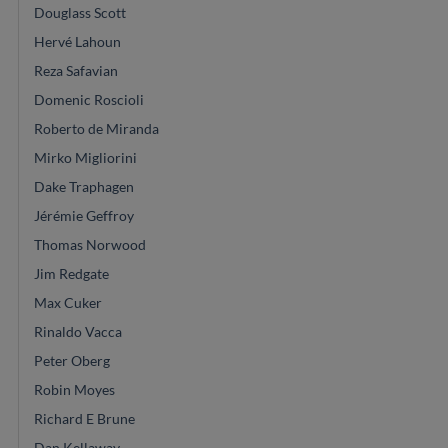
Douglass Scott
Hervé Lahoun
Reza Safavian
Domenic Roscioli
Roberto de Miranda
Mirko Migliorini
Dake Traphagen
Jérémie Geffroy
Thomas Norwood
Jim Redgate
Max Cuker
Rinaldo Vacca
Peter Oberg
Robin Moyes
Richard E Brune
Dan Kellaway