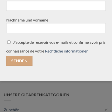
Verkauft
Nachname und vorname
J'accepte de recevoir vos e-mails et confirme avoir pris
Gitarrenbauer Dieter
Hopf Portentosa
connaissance de votre
Rechtliche informationen
Evolucion Nr 5280
UNSERE GITARRENKATEGORIEN
Zubehör
(4)