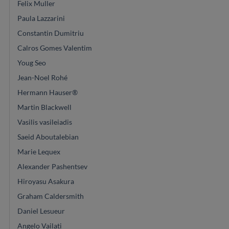
Felix Muller
Paula Lazzarini
Constantin Dumitriu
Calros Gomes Valentim
Youg Seo
Jean-Noel Rohé
Hermann Hauser®
Martin Blackwell
Vasilis vasileiadis
Saeid Aboutalebian
Marie Lequex
Alexander Pashentsev
Hiroyasu Asakura
Graham Caldersmith
Daniel Lesueur
Angelo Vailati