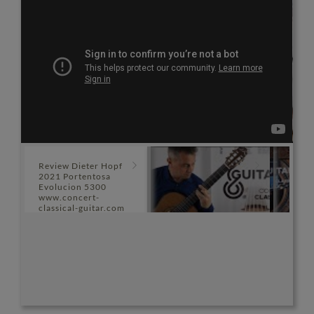
Review Dieter Hopf
2021 Portentosa
Evolucion 5300
www.concert-
classical-guitar.com