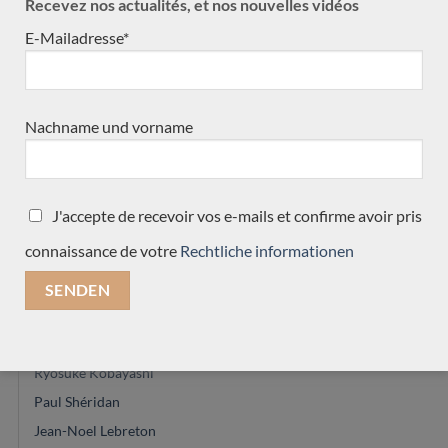
Recevez nos actualités, et nos nouvelles vidéos
Enrico Bottelli
E-Mailadresse*
Masura Kohno
Michel Belair
Daniele Marrabello
Nachname und vorname
José Marques
Keijo Korelin
Kim Lissarrague
J'accepte de recevoir vos e-mails et confirme avoir pris
Jose Romanillos & son
connaissance de votre
Rechtliche informationen
Achim-Peter Gropius
Gregory Byers
Philipp Neumann
Michael Cadiz
Ryosuke Kobayashi
Paul Shéridan
Jean-Noel Lebreton