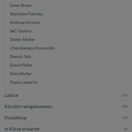
Lineu Bravo
Stanislaw Partyka
Andreas Kirmse
SeC Guitars
Dieter Müller
Charalampos Koumridis
Dennis Tolz
David Pelter
Felix Muller
Paula Lazzarini
Lattice
(15)
Kürzlich reingekommen
(30)
Doubletop
(10)
in Kürze erwartet
(6)