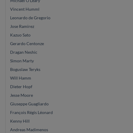
Michael O'Leary
Vincent Humml
Leonardo de Gregorio
Jose Ramirez
Kazuo Sato
Gerardo Centonze
Dragan Neshic
Simon Marty
Boguslaw Teryks
Will Hamm
Dieter Hopf
Jesse Moore
Giuseppe Guagliardo
François Régis Léonard
Kenny Hill
Andreas Madimenos