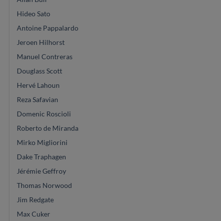
Hideo Sato
Antoine Pappalardo
Jeroen Hilhorst
Manuel Contreras
Douglass Scott
Hervé Lahoun
Reza Safavian
Domenic Roscioli
Roberto de Miranda
Mirko Migliorini
Dake Traphagen
Jérémie Geffroy
Thomas Norwood
Jim Redgate
Max Cuker