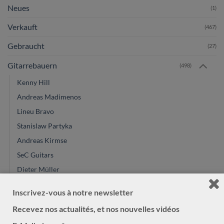
Neues
(1)
Verkauft
(467)
Gebraucht
(27)
Gitarrebauern
(498)
Kenny Hill
Andreas Madimenos
Lineu Bravo
Stanislaw Partyka
Andreas Kirmse
SeC Guitars
Dieter Müller
Charalampos Koumridis
Inscrivez-vous à notre newsletter
Dennis Tolz
Recevez nos actualités, et nos nouvelles vidéos
David Pelter