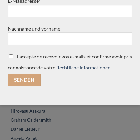
E-Mailadresse*
Felix Muller
Paula Lazzarini
Constantin Dumitriu
Nachname und vorname
Calros Gomes Valentim
Youg Seo
Jean-Noel Rohé
J'accepte de recevoir vos e-mails et confirme avoir pris
Hermann Hauser®
Martin Blackwell
connaissance de votre
Rechtliche informationen
Vasilis vasileiadis
Saeid Aboutalebian
Marie Lequex
Alexander Pashentsev
Hiroyasu Asakura
Graham Caldersmith
Daniel Lesueur
Angelo Vailati