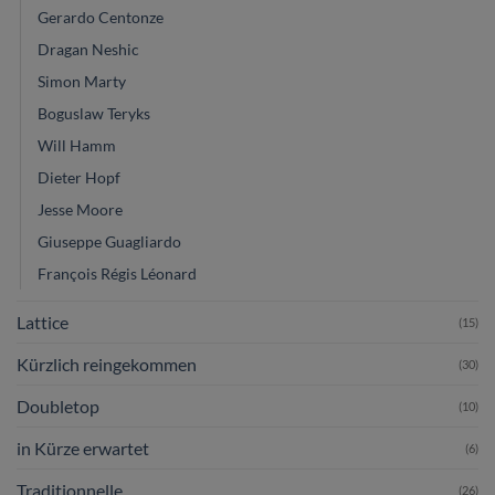
Gerardo Centonze
Dragan Neshic
Simon Marty
Boguslaw Teryks
Will Hamm
Dieter Hopf
Jesse Moore
Giuseppe Guagliardo
François Régis Léonard
Lattice
(15)
Kürzlich reingekommen
(30)
Doubletop
(10)
in Kürze erwartet
(6)
Traditionnelle
(26)