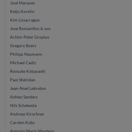
José Marques
Keijo Korelin
Kim Lissarrague
Jose Romanillos & son
Achim-Peter Gropius
Gregory Byers
Philipp Neumann
Michael Cadiz
Ryosuke Kobayashi
Paul Shéridan
Jean-Noel Lebreton
Ashley Sanders
Nils Schebesta
Andreas Kirschner
Carsten Kobs
Antonio Marin Montero