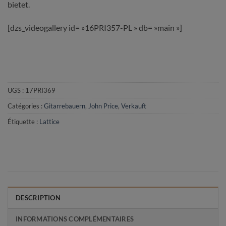
bietet.
[dzs_videogallery id= »16PRI357-PL » db= »main »]
UGS :
17PRI369
Catégories :
Gitarrebauern
,
John Price
,
Verkauft
Étiquette :
Lattice
DESCRIPTION
INFORMATIONS COMPLÉMENTAIRES