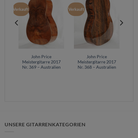
Verkauft
Verkauft
E
John Price
John Price
013
Meistergitarre 2017
Meistergitarre 2017
en
Nr. 369 – Australien
Nr. 368 – Australien
UNSERE GITARRENKATEGORIEN