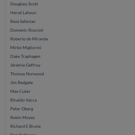
Douglass Scott
Hervé Lahoun
Reza Safavian
Domenic Roscioli
Roberto de Miranda
Mirko Migliorini
Dake Traphagen
Jérémie Geffroy
Thomas Norwood
Jim Redgate
Max Cuker
Rinaldo Vacca
Peter Oberg
Robin Moyes
Richard E Brune
Dan Kellaway