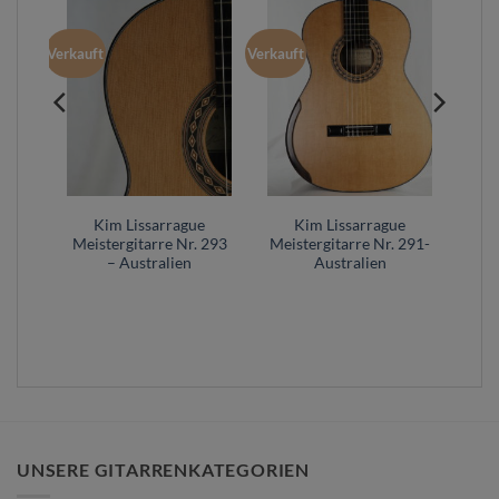
Verkauft
Verkauft
e
Kim Lissarrague
Kim Lissarrague
 269
Meistergitarre Nr. 293
Meistergitarre Nr. 291-
– Australien
Australien
UNSERE GITARRENKATEGORIEN