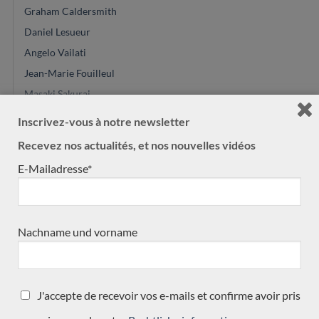
Graham Caldersmith
Daniel Lesueur
Angelo Vailati
Jean-Marie Fouilleul
Masaki Sakurai
Glenn Canin
Inscrivez-vous à notre newsletter
Paulino Bernabé
Recevez nos actualités, et nos nouvelles vidéos
Marie Lequeux
E-Mailadresse*
Zbigniew Gnatek
Daniel Stark
Daryl Perry
Nachname und vorname
Greg Smallman
Gyspsy Bear
Mario Aracama
J'accepte de recevoir vos e-mails et confirme avoir pris
Enrico Bottelli