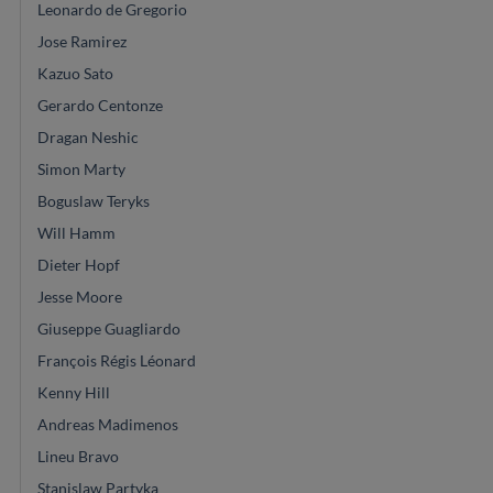
Leonardo de Gregorio
Jose Ramirez
Kazuo Sato
Gerardo Centonze
Dragan Neshic
Simon Marty
Boguslaw Teryks
Will Hamm
Dieter Hopf
Jesse Moore
Giuseppe Guagliardo
François Régis Léonard
Kenny Hill
Andreas Madimenos
Lineu Bravo
Stanislaw Partyka