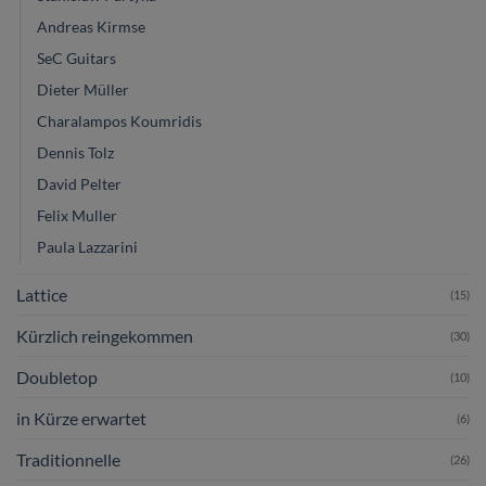
Andreas Kirmse
SeC Guitars
Dieter Müller
Charalampos Koumridis
Dennis Tolz
David Pelter
Felix Muller
Paula Lazzarini
Lattice
(15)
Kürzlich reingekommen
(30)
Doubletop
(10)
in Kürze erwartet
(6)
Traditionnelle
(26)