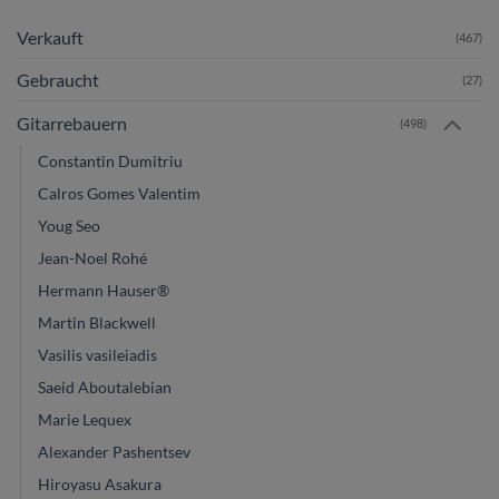
Verkauft
(467)
Gebraucht
(27)
Gitarrebauern
(498)
Constantin Dumitriu
Calros Gomes Valentim
Youg Seo
Jean-Noel Rohé
Hermann Hauser®
Martin Blackwell
Vasilis vasileiadis
Saeid Aboutalebian
Marie Lequex
Alexander Pashentsev
Hiroyasu Asakura