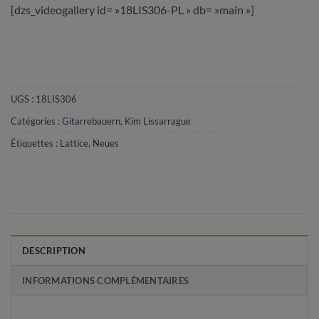
[dzs_videogallery id= »18LIS306-PL » db= »main »]
UGS :
18LIS306
Catégories :
Gitarrebauern
,
Kim Lissarrague
Étiquettes :
Lattice
,
Neues
DESCRIPTION
INFORMATIONS COMPLÉMENTAIRES