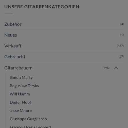
UNSERE GITARRENKATEGORIEN
Zubehör
(4)
Neues
(1)
Verkauft
(467)
Gebraucht
(27)
Gitarrebauern
(498)
Simon Marty
Boguslaw Teryks
Will Hamm
Dieter Hopf
Jesse Moore
Giuseppe Guagliardo
François Régis Léonard