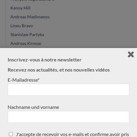
Kenny Hill
Andreas Madimenos
Lineu Bravo
Stanislaw Partyka
Andreas Kirmse
SeC Guitars
Inscrivez-vous à notre newsletter
Dieter Müller
Recevez nos actualités, et nos nouvelles vidéos
Charalampos Koumridis
Dennis Tolz
E-Mailadresse*
David Pelter
Felix Muller
Paula Lazzarini
Nachname und vorname
Constantin Dumitriu
Calros Gomes Valentim
Youg Seo
J'accepte de recevoir vos e-mails et confirme avoir pris