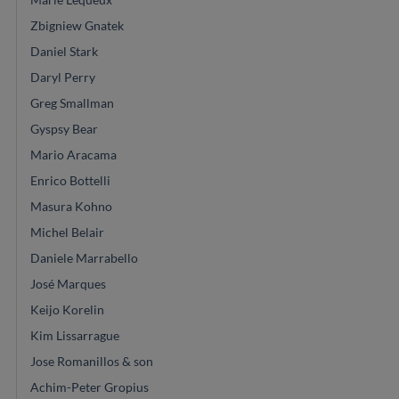
Zbigniew Gnatek
Daniel Stark
Daryl Perry
Greg Smallman
Gyspsy Bear
Mario Aracama
Enrico Bottelli
Masura Kohno
Michel Belair
Daniele Marrabello
José Marques
Keijo Korelin
Kim Lissarrague
Jose Romanillos & son
Achim-Peter Gropius