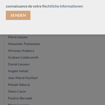
Jean-Noel Rohé
connaissance de votre
Rechtliche informationen
Hermann Hauser®
Martin Blackwell
Vasilis vasileiadis
Saeid Aboutalebian
Marie Lequex
Alexander Pashentsev
Hiroyasu Asakura
Graham Caldersmith
Daniel Lesueur
Angelo Vailati
Jean-Marie Fouilleul
Masaki Sakurai
Glenn Canin
Paulino Bernabé
Marie Lequeux