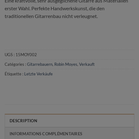
Eine kraftvolle, sehr ausgeglichene Gitarre aus Materialien
erster Wahl. Perfekte Handwerkskunst, die den
traditionellen Gitarrenbau nicht verleugnet.
UGS :
15MOY002
Catégories :
Gitarrebauern
,
Robin Moyes
,
Verkauft
Étiquette :
Letzte Verkäufe
DESCRIPTION
INFORMATIONS COMPLÉMENTAIRES