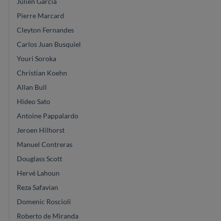
Julien Garcia
Pierre Marcard
Cleyton Fernandes
Carlos Juan Busquiel
Youri Soroka
Christian Koehn
Allan Bull
Hideo Sato
Antoine Pappalardo
Jeroen Hilhorst
Manuel Contreras
Douglass Scott
Hervé Lahoun
Reza Safavian
Domenic Roscioli
Roberto de Miranda