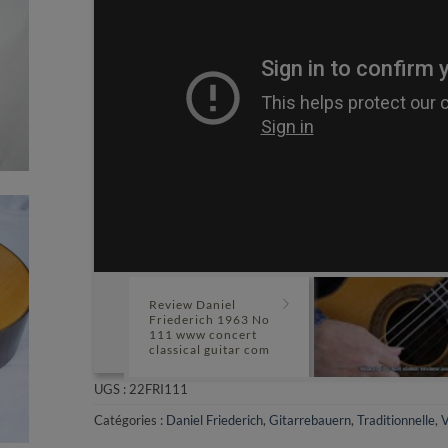
Review Daniel
Friederich 1963 No
111 www concert
classical guitar com
UGS :
22FRI111
Catégories :
Daniel Friederich
,
Gitarrebauern
,
Traditionnelle
,
V