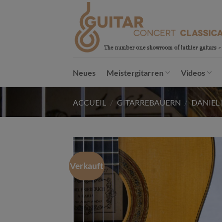
Passer
au
contenu
Neues
Meistergitarren
Videos
ACCUEIL
/
GITARREBAUERN
/
DANIEL
Verkauft