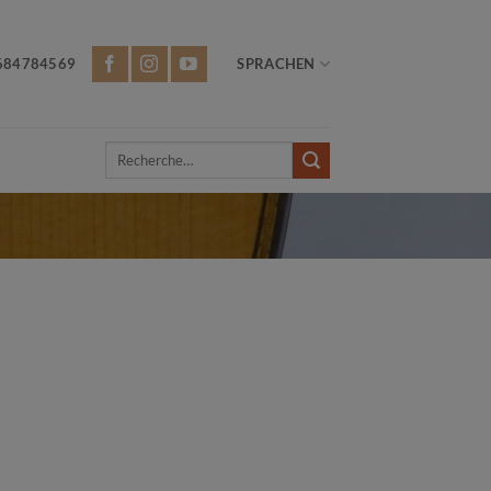
684784569
SPRACHEN
Recherche
pour :