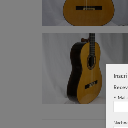
Inscr
Receve
E-Mail
Nachna