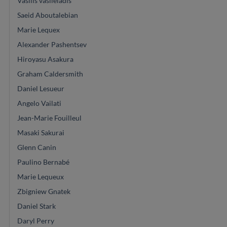
Vasilis vasileiadis
Saeid Aboutalebian
Marie Lequex
Alexander Pashentsev
Hiroyasu Asakura
Graham Caldersmith
Daniel Lesueur
Angelo Vailati
Jean-Marie Fouilleul
Masaki Sakurai
Glenn Canin
Paulino Bernabé
Marie Lequeux
Zbigniew Gnatek
Daniel Stark
Daryl Perry