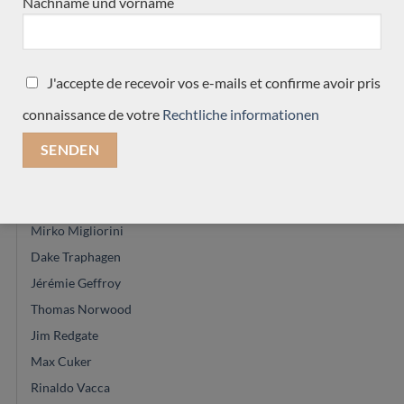
Nachname und vorname
Antoine Pappalardo
Jeroen Hilhorst
Manuel Contreras
J'accepte de recevoir vos e-mails et confirme avoir pris
Douglass Scott
connaissance de votre
Rechtliche informationen
Hervé Lahoun
Reza Safavian
Domenic Roscioli
Roberto de Miranda
Mirko Migliorini
Dake Traphagen
Jérémie Geffroy
Thomas Norwood
Jim Redgate
Max Cuker
Rinaldo Vacca