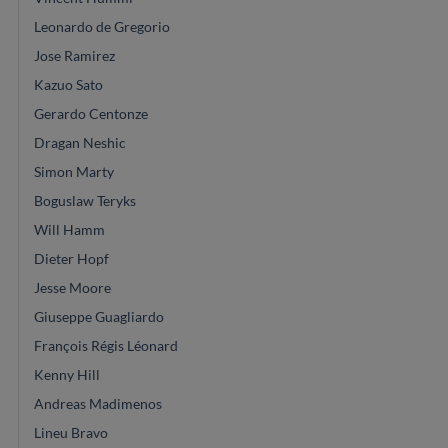
Leonardo de Gregorio
Jose Ramirez
Kazuo Sato
Gerardo Centonze
Dragan Neshic
Simon Marty
Boguslaw Teryks
Will Hamm
Dieter Hopf
Jesse Moore
Giuseppe Guagliardo
François Régis Léonard
Kenny Hill
Andreas Madimenos
Lineu Bravo