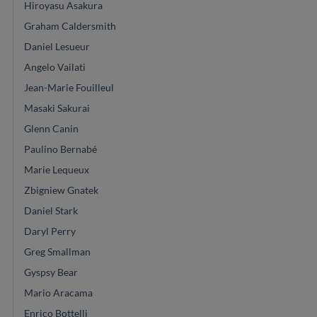
Hiroyasu Asakura
Graham Caldersmith
Daniel Lesueur
Angelo Vailati
Jean-Marie Fouilleul
Masaki Sakurai
Glenn Canin
Paulino Bernabé
Marie Lequeux
Zbigniew Gnatek
Daniel Stark
Daryl Perry
Greg Smallman
Gyspsy Bear
Mario Aracama
Enrico Bottelli