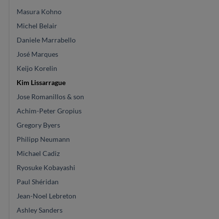
Masura Kohno
Michel Belair
Daniele Marrabello
José Marques
Keijo Korelin
Kim Lissarrague
Jose Romanillos & son
Achim-Peter Gropius
Gregory Byers
Philipp Neumann
Michael Cadiz
Ryosuke Kobayashi
Paul Shéridan
Jean-Noel Lebreton
Ashley Sanders