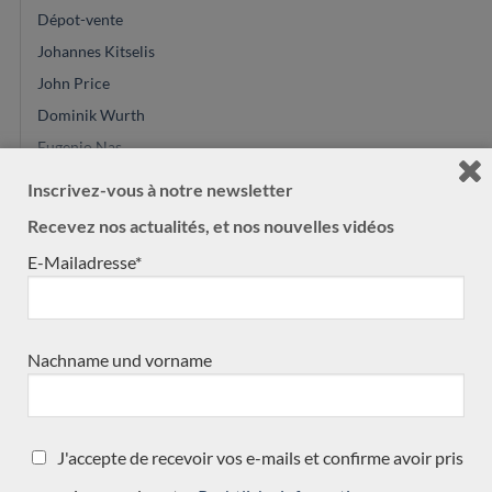
Dépot-vente
Johannes Kitselis
John Price
Dominik Wurth
Eugenio Nas
Dominique Field
Inscrivez-vous à notre newsletter
Régis Sala
Recevez nos actualités, et nos nouvelles vidéos
Donatella Salvato
E-Mailadresse*
Alessandro Marseglia
Daniel Friederich
Michael O'Leary
Nachname und vorname
Vincent Humml
Leonardo de Gregorio
Jose Ramirez
J'accepte de recevoir vos e-mails et confirme avoir pris
Kazuo Sato