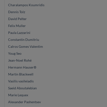
Charalampos Koumridis
Dennis Tolz
David Pelter
Felix Muller
Paula Lazzarini
Constantin Dumitriu
Calros Gomes Valentim
Youg Seo
Jean-Noel Rohé
Hermann Hauser®
Martin Blackwell
Vasilis vasileiadis
Saeid Aboutalebian
Marie Lequex
Alexander Pashentsev