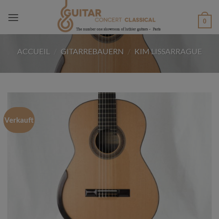
Passer
au
0
contenu
ACCUEIL
/
GITARREBAUERN
/
KIM LISSARRAGUE
Verkauft