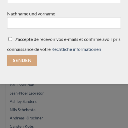
Daniele Marrabello
José Marques
Nachname und vorname
Keijo Korelin
Kim Lissarrague
Jose Romanillos & son
J'accepte de recevoir vos e-mails et confirme avoir pris
Achim-Peter Gropius
connaissance de votre
Rechtliche informationen
Gregory Byers
Philipp Neumann
Michael Cadiz
Ryosuke Kobayashi
Paul Shéridan
Jean-Noel Lebreton
Ashley Sanders
Nils Schebesta
Andreas Kirschner
Carsten Kobs