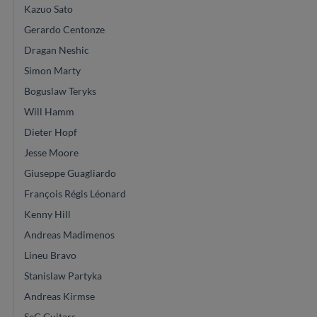
Kazuo Sato
Gerardo Centonze
Dragan Neshic
Simon Marty
Boguslaw Teryks
Will Hamm
Dieter Hopf
Jesse Moore
Giuseppe Guagliardo
François Régis Léonard
Kenny Hill
Andreas Madimenos
Lineu Bravo
Stanislaw Partyka
Andreas Kirmse
SeC Guitars