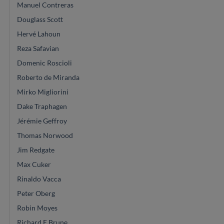
Manuel Contreras
Douglass Scott
Hervé Lahoun
Reza Safavian
Domenic Roscioli
Roberto de Miranda
Mirko Migliorini
Dake Traphagen
Jérémie Geffroy
Thomas Norwood
Jim Redgate
Max Cuker
Rinaldo Vacca
Peter Oberg
Robin Moyes
Richard E Brune