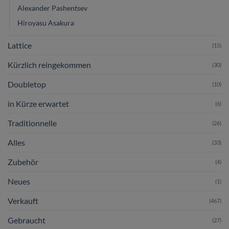
Alexander Pashentsev
Hiroyasu Asakura
Lattice
(15)
Kürzlich reingekommen
(30)
Doubletop
(10)
in Kürze erwartet
(6)
Traditionnelle
(26)
Alles
(33)
Zubehör
(4)
Neues
(1)
Verkauft
(467)
Gebraucht
(27)