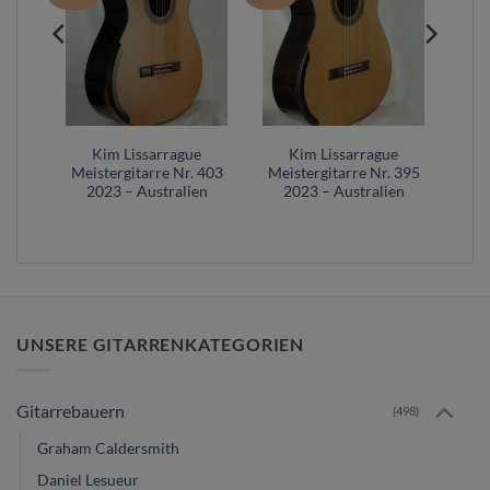
e
Kim Lissarrague
Kim Lissarrague
 349
Meistergitarre Nr. 403
Meistergitarre Nr. 395
en
2023 – Australien
2023 – Australien
UNSERE GITARRENKATEGORIEN
Gitarrebauern
(498)
Graham Caldersmith
Daniel Lesueur